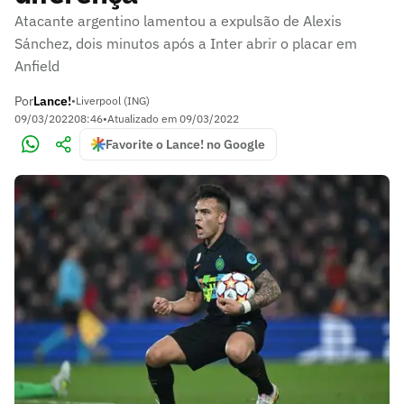
Atacante argentino lamentou a expulsão de Alexis
Sánchez, dois minutos após a Inter abrir o placar em
Anfield
Por
Lance!
•
Liverpool (ING)
09/03/2022
08:46
•
Atualizado em
09/03/2022
Favorite o Lance! no Google