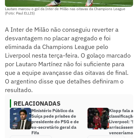
Lautaro marcou o gol da Inter de Milão nas oitavas da Champions League
(Foto: Paul ELLIS)
A Inter de Milão não conseguiu reverter a
desvantagem no placar agregado e foi
eliminada da Champions League pelo
Liverpool nesta terça-feira. O golaço marcado
por Lautaro Martínez não foi suficiente para
que a equipe avançasse das oitavas de final.
O argentino disse que detalhes definiram o
resultado.
RELACIONADAS
Ministério Público da
Klopp fala apó
Suíça pede prisões de
classificação 
presidente do PSG e de
Liverpool: ‘Se
ex-secretário geral da
arriscássemos
Fifa
venceríamos o