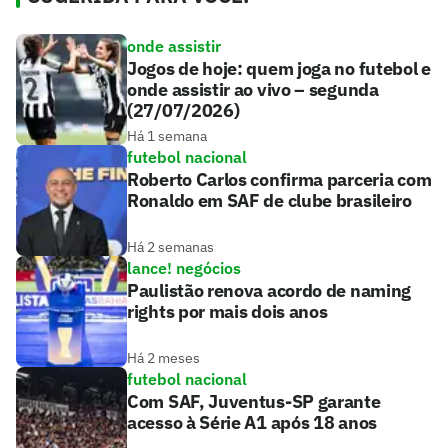
onde assistir
Jogos de hoje: quem joga no futebol e
onde assistir ao vivo – segunda
(27/07/2026)
Há 1 semana
futebol nacional
Roberto Carlos confirma parceria com
Ronaldo em SAF de clube brasileiro
Há 2 semanas
lance! negócios
Paulistão renova acordo de naming
rights por mais dois anos
Há 2 meses
futebol nacional
Com SAF, Juventus-SP garante
acesso à Série A1 após 18 anos