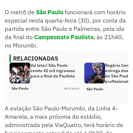
O metrô de
São Paulo
funcionará com horário
especial nesta quarta-feira (30), por conta da
partida entre São Paulo e Palmeiras, pela ida
da final do
Campeonato Paulista
, às 21h40,
no Morumbi.
RELACIONADAS
Vai lotar! São Paulo
Rogério Ceni e
vende 42 mil ingressos
entrega dos j
para a final do Paulista
do São Paulo:
profissional’
São Paulo
Há 4 anos
São Paulo
A estação São Paulo-Morumbi, da Linha 4-
Amarela, a mais próxima do estádio,
administrada pela ViaQuatro, terá horário de