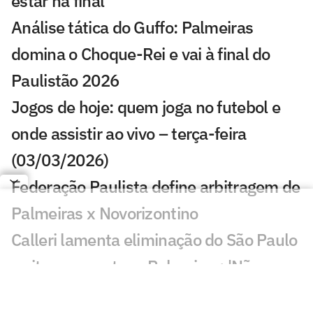
estar na final
Análise tática do Guffo: Palmeiras
domina o Choque-Rei e vai à final do
Paulistão 2026
Jogos de hoje: quem joga no futebol e
onde assistir ao vivo – terça-feira
(03/03/2026)
Federação Paulista define arbitragem de
Palmeiras x Novorizontino
Calleri lamenta eliminação do São Paulo
e cita erro contra o Palmeiras: 'Não
podia'