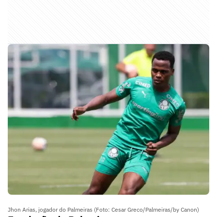
Jhon Arias, jogador do Palmeiras (Foto: Cesar Greco/Palmeiras/by Canon)