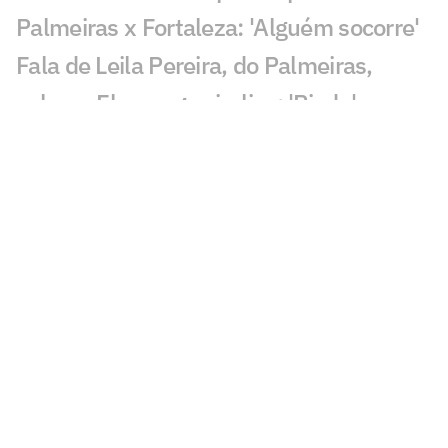
Palmeiras x Fortaleza: 'Alguém socorre'
Fala de Leila Pereira, do Palmeiras,
sobre o Flamengo viraliza: 'Piada'
Qualidade de imagem da Globo em
Palmeiras x Fortaleza gera incômodo
Abel escala Palmeiras e faz mudanças
para enfrentar o Fortaleza; veja os
nomes
Palmeiras derrota o Internacional no
Brasileirão Feminino
Palmeiras x Fortaleza na Copa do Brasil:
retrospecto e estatísticas