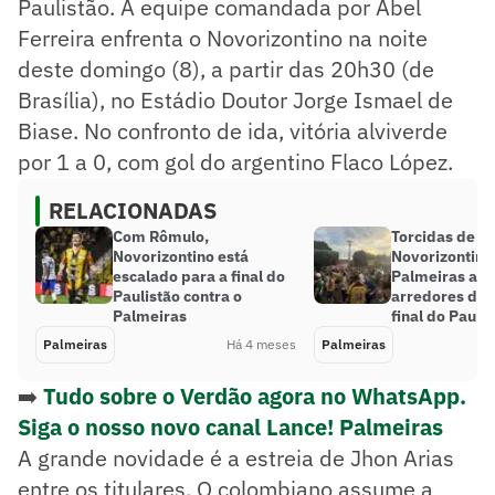
Paulistão. A equipe comandada por Abel
Ferreira enfrenta o Novorizontino na noite
deste domingo (8), a partir das 20h30 (de
Brasília), no Estádio Doutor Jorge Ismael de
Biase. No confronto de ida, vitória alviverde
por 1 a 0, com gol do argentino Flaco López.
RELACIONADAS
Com Rômulo,
Torcidas de
Novorizontino está
Novorizontino
escalado para a final do
Palmeiras ag
Paulistão contra o
arredores do 
Palmeiras
final do Pauli
Palmeiras
Há 4 meses
Palmeiras
➡️
Tudo sobre o Verdão agora no WhatsApp.
Siga o nosso novo canal Lance! Palmeiras
A grande novidade é a estreia de Jhon Arias
entre os titulares. O colombiano assume a