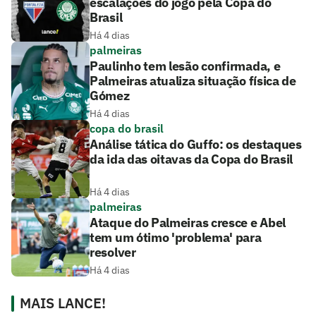
escalações do jogo pela Copa do
Brasil
Há 4 dias
palmeiras
Paulinho tem lesão confirmada, e
Palmeiras atualiza situação física de
Gómez
Há 4 dias
copa do brasil
Análise tática do Guffo: os destaques
da ida das oitavas da Copa do Brasil
Há 4 dias
palmeiras
Ataque do Palmeiras cresce e Abel
tem um ótimo 'problema' para
resolver
Há 4 dias
MAIS LANCE!