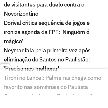
de visitantes para duelo contra o
Novorizontino
Dorival critica sequência de jogos e
ironiza agenda da FPF: 'Ninguém é
mágico'
Neymar fala pela primeira vez após
eliminação do Santos no Paulistão:
'Precisamos melhorar'
Tironi no Lance!: Palmeiras chega como
favorito nas semifinais do Paulista
Com novo desfalque, Dorival vive dilema
entre Paulistão e Campeonato Brasileiro