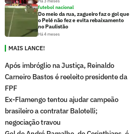
Há 3 meses
futebol nacional
Do meio da rua, zagueiro faz o gol que
o Pelé não fez e evita rebaixamento
no Paulistão
Há 4 meses
MAIS LANCE!
Após imbróglio na Justiça, Reinaldo
Carneiro Bastos é reeleito presidente da
FPF
Ex-Flamengo tentou ajudar campeão
brasileiro a contratar Balotelli;
negociação travou
Gol de André Ramalho, do Corinthians, é