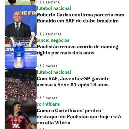
Há 1 semana
futebol nacional
Roberto Carlos confirma parceria com
Ronaldo em SAF de clube brasileiro
Há 2 semanas
lance! negócios
Paulistão renova acordo de naming
rights por mais dois anos
Há 2 meses
futebol nacional
Com SAF, Juventus-SP garante
acesso à Série A1 após 18 anos
Há 3 meses
corinthians
Como o Corinthians 'perdeu'
destaque do Paulistão que hoje está
em alta Vitória