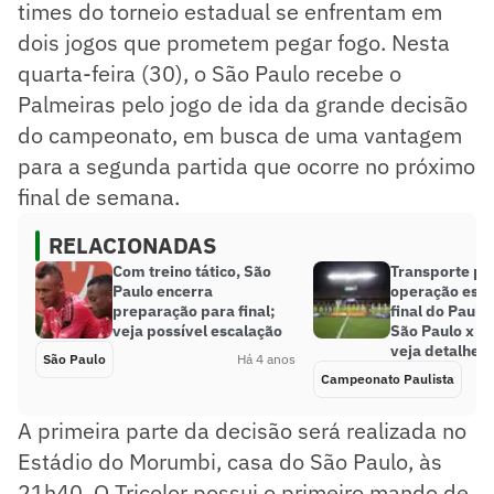
times do torneio estadual se enfrentam em
dois jogos que prometem pegar fogo. Nesta
quarta-feira (30), o São Paulo recebe o
Palmeiras pelo jogo de ida da grande decisão
do campeonato, em busca de uma vantagem
para a segunda partida que ocorre no próximo
final de semana.
RELACIONADAS
Com treino tático, São
Transporte púb
Paulo encerra
operação espe
preparação para final;
final do Pauli
veja possível escalação
São Paulo x P
veja detalhes
São Paulo
Há 4 anos
Campeonato Paulista
A primeira parte da decisão será realizada no
Estádio do Morumbi, casa do São Paulo, às
21h40. O Tricolor possui o primeiro mando de