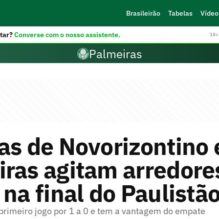
Brasileirão
Tabelas
Vídeo
tar?
Converse com o nosso assistente.
18+ 
Palmeiras
as de Novorizontino 
ras agitam arredore
 na final do Paulistã
primeiro jogo por 1 a 0 e tem a vantagem do empate