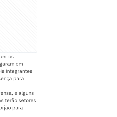
ber os
hegaram em
is integrantes
sença para
ensa, e alguns
s terão setores
Jorjão para