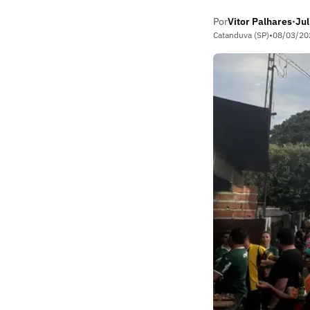
Por
Vitor Palhares
Ju
•
Catanduva (SP)
•
08/03/20