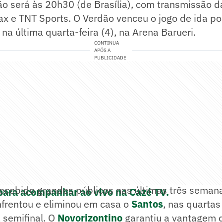
o será às 20h30 (de Brasília), com transmissão d
 e TNT Sports. O Verdão venceu o jogo de ida por
 na última quarta-feira (4), na Arena Barueri.
CONTINUA
APÓS A
PUBLICIDADE
ecebido grandes públicos nas últimas três semana
para acompanhar ao vivo na Cazé TV.
nfrentou e eliminou em casa o
Santos
, nas quartas 
a semifinal. O
Novorizontino
garantiu a vantagem 