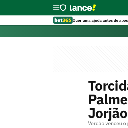
Quer uma ajuda antes de apos
Torcid
Palmei
Jorjão
Verdão venceu o 