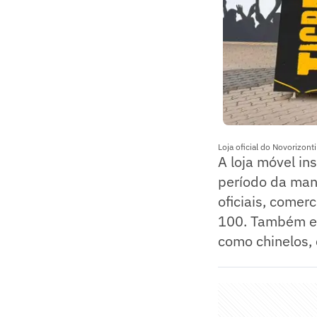
Loja oficial do Novorizon
A loja móvel in
período da man
oficiais, comer
100. Também est
como chinelos, 