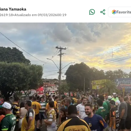
liana Yamaoka
Favorit
26
19:18
•
Atualizado em
09/03/2026
00:19