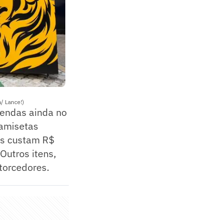
/ Lance!)
 vendas ainda no
camisetas
tis custam R$
Outros itens,
torcedores.