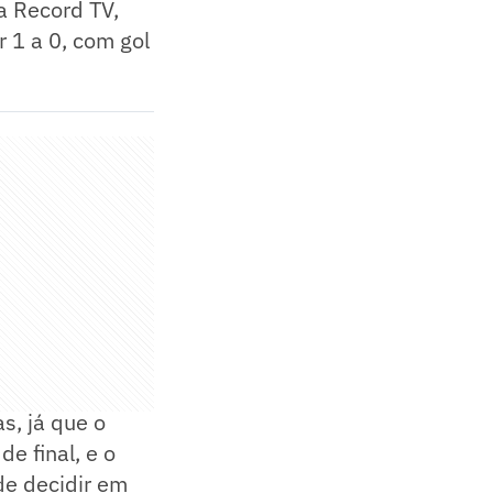
a Record TV,
 1 a 0, com gol
s, já que o
de final, e o
de decidir em