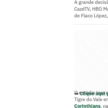
A grande decisã
CazéTV, HBO Max
de Flaco López,
O estádio tem r
➡️
Clique aqui 
Tigre do Vale e
Corinthians
, n