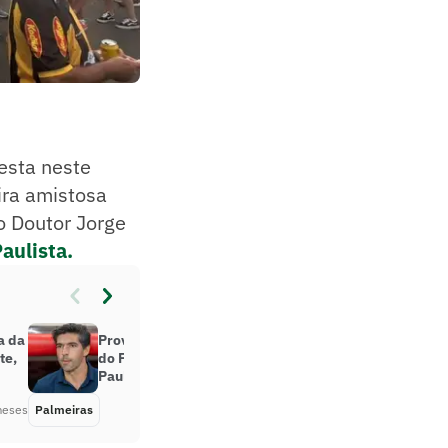
esta neste
ira amistosa
o Doutor Jorge
aulista.
a da
Provável escalação e desfalques
te,
do Palmeiras para a final do
Paulistão
meses
Palmeiras
Há 4 meses