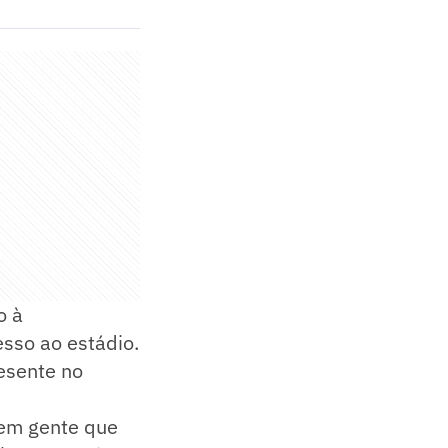
o à
sso ao estádio.
esente no
Tem gente que