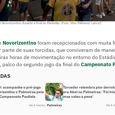
 Novorizontino durante a final do Paulistão. (Foto: Vitor Palhares/ Lance!)
o
Novorizontino
foram recepcionados com muita f
r parte de suas torcidas, que conviveram de mane
iras horas de movimentação no entorno do Estádi
, palco do segundo jogo da final do
Campeonato P
ADAS
: acompanhe o pré-jogo
Torcedor relembra pior derrot
rizontino x Palmeiras pela
era Abel no Palmeiras: ‘Foi tris
o Campeonato Paulista
mas valeu a pena’
Há 4 meses
Palmeiras
Há 4 