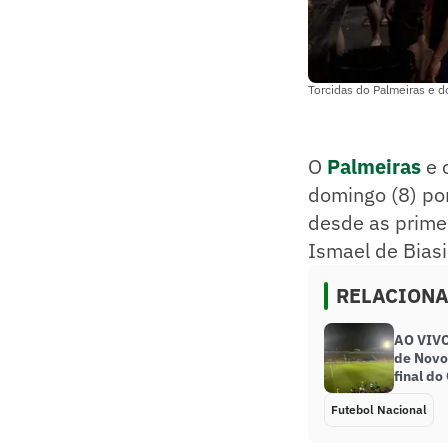
Torcidas do Palmeiras e do
O
Palmeiras
e 
domingo (8) po
desde as prime
Ismael de Biasi
RELACION
AO VIVO
de Novo
final d
Futebol Nacional