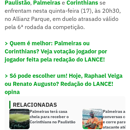
Paulistão
,
Palmeiras
e
Corinthians
se
enfrentam nesta quinta-feira (17), às 20h30,
no Allianz Parque, em duelo atrasado válido
pela 6ª rodada da competição.
> Quem é melhor: Palmeiras ou
Corinthians? Veja votação jogador por
jogador feita pela redação do LANCE!
> Só pode escolher um! Hoje, Raphael Veiga
ou Renato Augusto? Redação do LANCE!
opina
RELACIONADAS
Palmeiras terá casa
Palmeiras av
cheia para receber o
conversas co
Corinthians no Paulistão
e corre para a
atacante até o