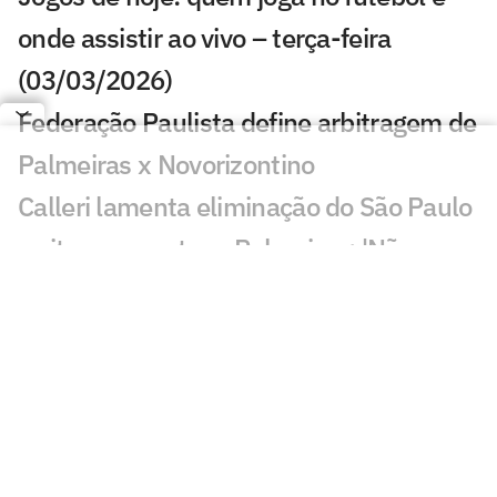
onde assistir ao vivo – terça-feira
(03/03/2026)
Federação Paulista define arbitragem de
Palmeiras x Novorizontino
Calleri lamenta eliminação do São Paulo
e cita erro contra o Palmeiras: 'Não
podia'
Decisivo no clássico, Mauricio fala sobre
chances de jogar a Copa do Mundo pelo
Paraguai e cita o Brasil
Jogos de hoje: quem joga no futebol e