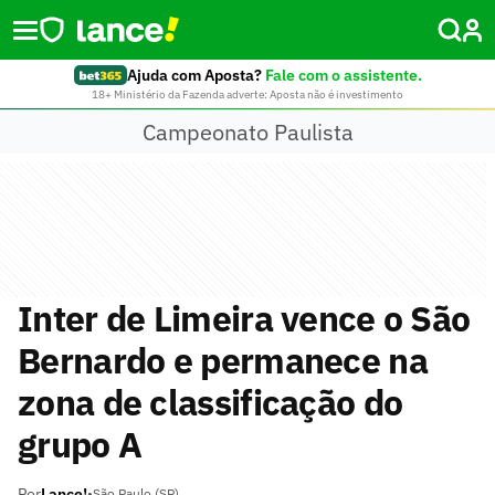
Ajuda com Aposta?
Fale com o assistente.
18+ Ministério da Fazenda adverte: Aposta não é investimento
Campeonato Paulista
Inter de Limeira vence o São
Bernardo e permanece na
zona de classificação do
grupo A
Por
Lance!
•
São Paulo (SP)