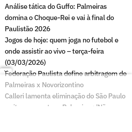
Análise tática do Guffo: Palmeiras
domina o Choque-Rei e vai à final do
Paulistão 2026
Jogos de hoje: quem joga no futebol e
onde assistir ao vivo – terça-feira
(03/03/2026)
Federação Paulista define arbitragem de
Palmeiras x Novorizontino
Calleri lamenta eliminação do São Paulo
e cita erro contra o Palmeiras: 'Não
podia'
Decisivo no clássico, Mauricio fala sobre