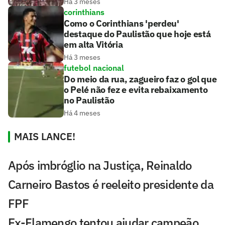
Há 3 meses
corinthians
Como o Corinthians 'perdeu'
destaque do Paulistão que hoje está
em alta Vitória
Há 3 meses
futebol nacional
Do meio da rua, zagueiro faz o gol que
o Pelé não fez e evita rebaixamento
no Paulistão
Há 4 meses
MAIS LANCE!
Após imbróglio na Justiça, Reinaldo
Carneiro Bastos é reeleito presidente da
FPF
Ex-Flamengo tentou ajudar campeão