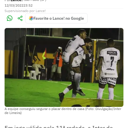
12/03/2022
23:52
Supervisionado
por
Lance!
Favorite o Lance! no Google
A equipe conseguiu segurar o placar dentro de casa (Foto: Divulgação/Inter
de Limeira)
Em jogo válido pela 11ª rodada, a Inter de