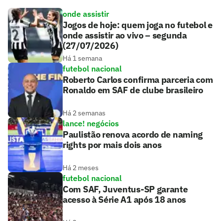
onde assistir
Jogos de hoje: quem joga no futebol e
onde assistir ao vivo – segunda
(27/07/2026)
Há 1 semana
futebol nacional
Roberto Carlos confirma parceria com
Ronaldo em SAF de clube brasileiro
Há 2 semanas
lance! negócios
Paulistão renova acordo de naming
rights por mais dois anos
Há 2 meses
futebol nacional
Com SAF, Juventus-SP garante
acesso à Série A1 após 18 anos