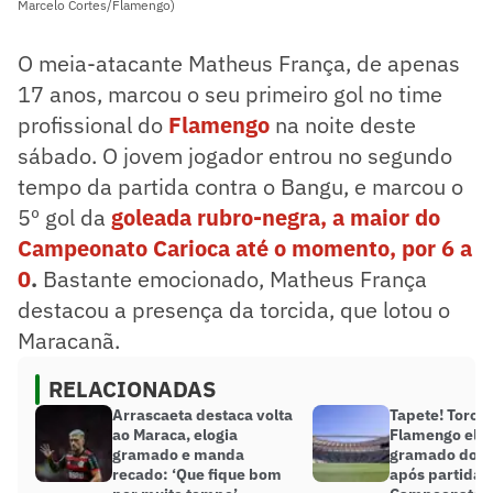
Marcelo Cortes/Flamengo)
O meia-atacante Matheus França, de apenas
17 anos, marcou o seu primeiro gol no time
profissional do
Flamengo
na noite deste
sábado. O jovem jogador entrou no segundo
tempo da partida contra o Bangu, e marcou o
5º gol da
goleada rubro-negra, a maior do
Campeonato Carioca até o momento, por 6 a
0
.
Bastante emocionado, Matheus França
destacou a presença da torcida, que lotou o
Maracanã.
RELACIONADAS
Arrascaeta destaca volta
Tapete! Torce
ao Maraca, elogia
Flamengo elo
gramado e manda
gramado do M
recado: ‘Que fique bom
após partida 