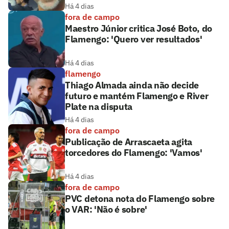
Há 4 dias
fora de campo
Maestro Júnior critica José Boto, do
Flamengo: 'Quero ver resultados'
Há 4 dias
flamengo
Thiago Almada ainda não decide
futuro e mantém Flamengo e River
Plate na disputa
Há 4 dias
fora de campo
Publicação de Arrascaeta agita
torcedores do Flamengo: 'Vamos'
Há 4 dias
fora de campo
PVC detona nota do Flamengo sobre
o VAR: 'Não é sobre'