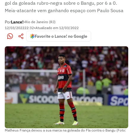
gol da goleada rubro-negra sobre o Bangu, por 6 a 0.
Meia-atacante vem ganhando espaço com Paulo Sousa
Por
Lance!
•
Rio de Janeiro (RJ)
12/03/2022
22:32
•
Atualizado em
12/03/2022
Favorite o Lance! no Google
Matheus França deixou a sua marca na goleada do Fla contra o Bangu (Foto: