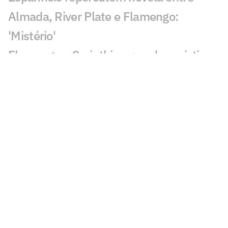
Almada, River Plate e Flamengo:
'Mistério'
Flamengo x Corinthians: onde assistir,
horário e prováveis escalações do duelo
pelo Brasileirão Feminino
AO VIVO: Acompanhe a coletiva de
Lucas Paquetá, meia do Flamengo
Flamengo x Corinthians: duelo coloca
vaga no mata-mata e liderança em jogo
no Brasileirão Feminino
Felipe Melo analisa novo embate entre