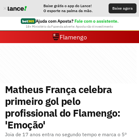
Baixe grátis o app do Lance!
Baixe agora
O esporte na palma da mão.
Ajuda com Aposta?
Fale com o assistente.
18+ Ministério da Fazenda adverte: Aposta não é investimento
Flamengo
Matheus França celebra
primeiro gol pelo
profissional do Flamengo:
'Emoção'
Joia de 17 anos entra no segundo tempo e marca o 5º