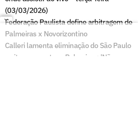
(03/03/2026)
Federação Paulista define arbitragem de
Palmeiras x Novorizontino
Calleri lamenta eliminação do São Paulo
e cita erro contra o Palmeiras: 'Não
podia'
Decisivo no clássico, Mauricio fala sobre
chances de jogar a Copa do Mundo pelo
Paraguai e cita o Brasil
Jogos de hoje: quem joga no futebol e
onde assistir ao vivo – domingo