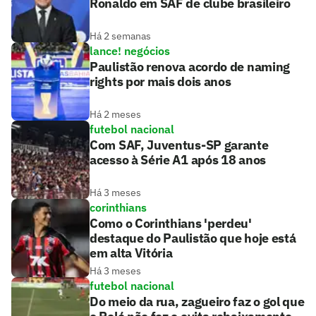
Ronaldo em SAF de clube brasileiro
Há 2 semanas
lance! negócios
Paulistão renova acordo de naming
rights por mais dois anos
Há 2 meses
futebol nacional
Com SAF, Juventus-SP garante
acesso à Série A1 após 18 anos
Há 3 meses
corinthians
Como o Corinthians 'perdeu'
destaque do Paulistão que hoje está
em alta Vitória
Há 3 meses
futebol nacional
Do meio da rua, zagueiro faz o gol que