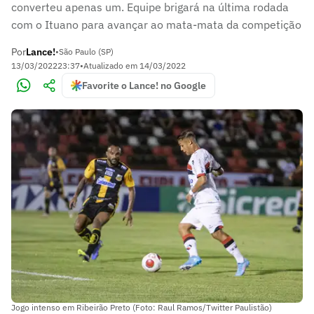
converteu apenas um. Equipe brigará na última rodada
com o Ituano para avançar ao mata-mata da competição
Por
Lance!
•
São Paulo (SP)
13/03/2022
23:37
•
Atualizado em
14/03/2022
Favorite o Lance! no Google
Jogo intenso em Ribeirão Preto (Foto: Raul Ramos/Twitter Paulistão)