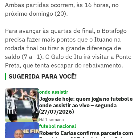
Ambas partidas ocorrem, às 16 horas, no
próximo domingo (20).
Para avançar às quartas de final, o Botafogo
precisa fazer mais pontos que o Ituano na
rodada final ou tirar a grande diferença de
saldo (7 a -1). O Galo de Itu irá visitar a Ponte
Preta, que tenta escapar do rebaixamento.
SUGERIDA PARA VOCÊ!
onde assistir
Jogos de hoje: quem joga no futebol e
onde assistir ao vivo – segunda
(27/07/2026)
Há 1 semana
futebol nacional
Roberto Carlos confirma parceria com