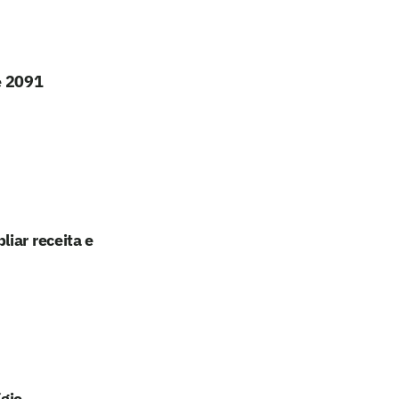
é 2091
iar receita e
ígio