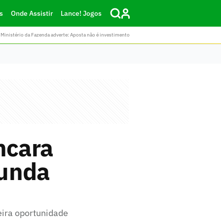
s
Onde Assistir
Lance! Jogos
Ministério da Fazenda adverte: Aposta não é investimento
ncara
gunda
eira oportunidade