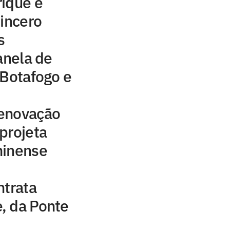
rique e
sincero
s
anela de
 Botafogo e
 renovação
projeta
minense
ntrata
, da Ponte