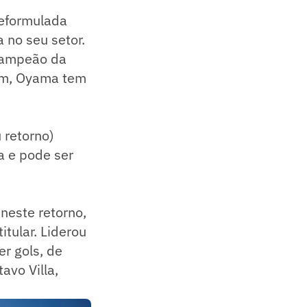
reformulada
 no seu setor.
icampeão da
rém, Oyama tem
 retorno)
a e pode ser
neste retorno,
tular. Liderou
er gols, de
avo Villa,