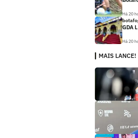
Há 20 h
botafo
GDA L
Há 20 h
MAIS LANCE!