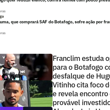
oras
go
uma, que comprará SAF do Botafogo, sofre ação por fr
oras
Franclim estuda 
para o Botafogo 
desfalque de Hug
Vitinho cita foco 
e revela encontro
provável investid