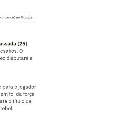
e o Lance! no Google
passada (25
)
,
esafios. O
vez disputará a
e para o jogador
em foi da força
té o título da
tebol.