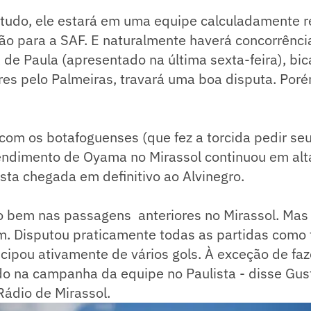
ntudo, ele estará em uma equipe calculadamente 
o para a SAF. E naturalmente haverá concorrência
 de Paula (apresentado na última sexta-feira), b
res pelo Palmeiras, travará uma boa disputa. Po
 com os botafoguenses (que fez a torcida pedir seu
endimento de Oyama no Mirassol continuou em alt
ta chegada em definitivo ao Alvinegro.
ido bem nas passagens anteriores no Mirassol. Mas 
. Disputou praticamente todas as partidas como ti
cipou ativamente de vários gols. À exceção de faz
udo na campanha da equipe no Paulista - disse Gust
 Rádio de Mirassol.