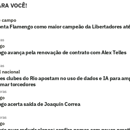
RA VOCÊ!
e campo
onta Flamengo como maior campeão da Libertadores at
ras
go
go avança pela renovação de contrato com Alex Telles
ras
l nacional
s clubes do Rio apostam no uso de dados e IA para ampl
imar torcedores
oras
go
go acerta saída de Joaquín Correa
oras
go
go quer reduzir elenco; confira nomes com pouco prest