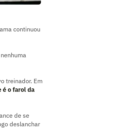
Oyama continuou
de nenhuma
o treinador. Em
 é o farol da
hance de se
fogo deslanchar