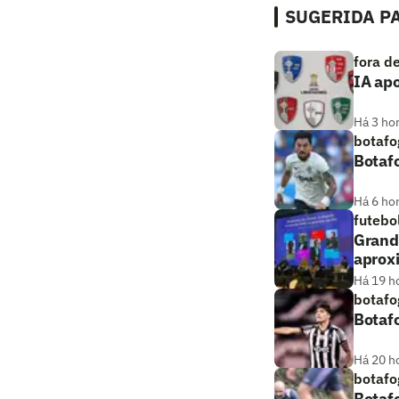
SUGERIDA PA
fora d
IA ap
Há 3 ho
botafo
Botafo
Há 6 ho
futebo
Grande
aprox
Há 19 h
botafo
Botafo
Há 20 h
botafo
Botafo