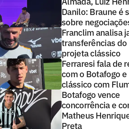
Almada, Luiz Hen
Danilo: Braune é 
sobre negociaçõe
Franclim analisa j
transferências do
projeta clássico
Ferraresi fala de
com o Botafogo e 
clássico com Flu
Botafogo vence
concorrência e co
Matheus Henrique
Preta