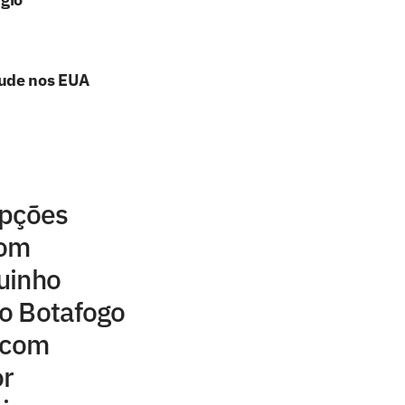
aude nos EUA
opções
com
uinho
do Botafogo
 com
or