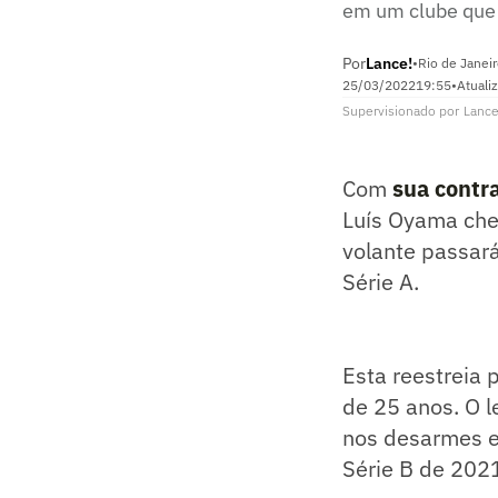
em um clube que e
Por
Lance!
•
Rio de Janeir
25/03/2022
19:55
•
Atuali
Supervisionado
por
Lance
Com
sua contr
Luís Oyama ch
volante passará
Série A.
Esta reestreia 
de 25 anos. O 
nos desarmes e 
Série B de 2021