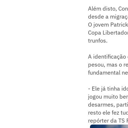
Além disto, Co
desde a migraçã
O jovem Patrick
Copa Libertado
trunfos.
A identificação
pesou, mas o r
fundamental nes
- Ele já tinha 
jogou muito bem
desarmes, parti
resto ele fez t
repórter da TS