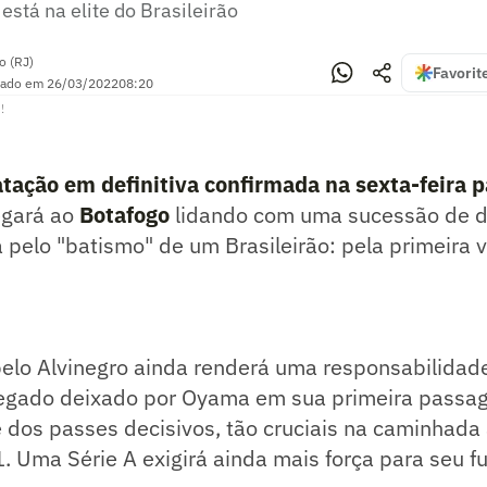
stá na elite do Brasileirão
o (RJ)
Favorit
zado em
26/03/2022
08:20
!
atação em definitiva confirmada na sexta-feira 
egará ao
Botafogo
lidando com uma sucessão de d
 pelo "batismo" de um Brasileirão: pela primeira 
pelo Alvinegro ainda renderá uma responsabilidad
legado deixado por Oyama em sua primeira passag
dos passes decisivos, tão cruciais na caminhada a
. Uma Série A exigirá ainda mais força para seu fu