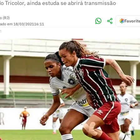
do Tricolor, ainda estuda se abrirá transmissão
o (RJ)
Favorit
zado em
18/03/2021
16:11
!