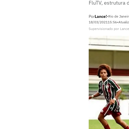
FluTV, estrutura 
Por
Lance!
•
Rio de Janeir
18/03/2021
15:56
•
Atuali
Supervisionado
por
Lance