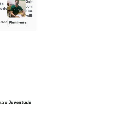
Goleiro da base assina primeiro
do
contrato profissional no
es de
Fluminense; multa chega a R$ 331
milhões
 anos
Fluminense
Há 5 anos
tra o Juventude