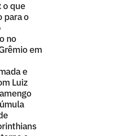
: o que
 para o
o
o no
Grêmio em
lmada e
om Luiz
Flamengo
 súmula
 de
orinthians