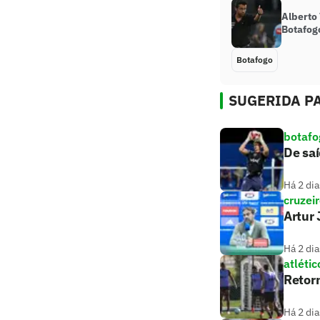
Alberto
Botafogo
Botafogo
SUGERIDA PA
botafo
De saí
Há 2 dia
cruzei
Artur 
Há 2 dia
atlétic
Retorn
Há 2 dia