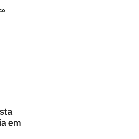
co
sta
ia em