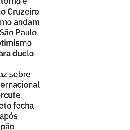
etorno e
no Cruzeiro
como andam
 São Paulo
otimismo
ara duelo
az sobre
ernacional
ercute
eto fecha
após
apão