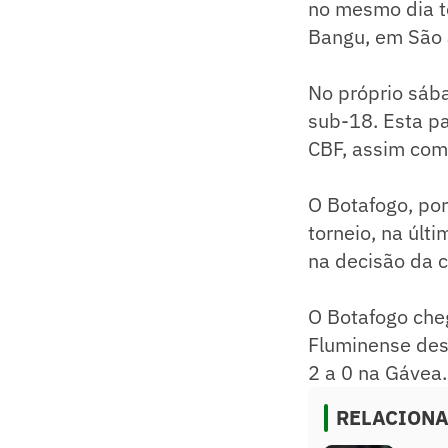
no mesmo dia te
Bangu, em São 
No próprio sáb
sub-18. Esta pa
CBF, assim como
O Botafogo, por
torneio, na últi
na decisão da 
O Botafogo cheg
Fluminense des
2 a 0 na Gávea.
RELACION