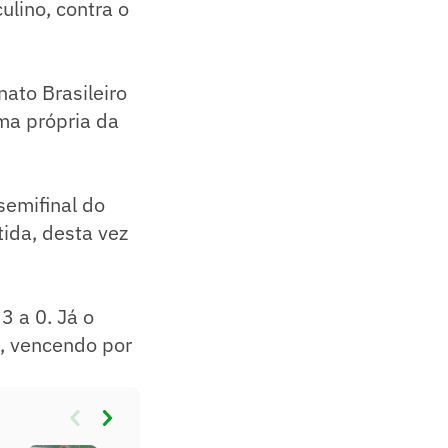
ulino, contra o
ato Brasileiro
ma própria da
semifinal do
tida, desta vez
3 a 0. Já o
, vencendo por