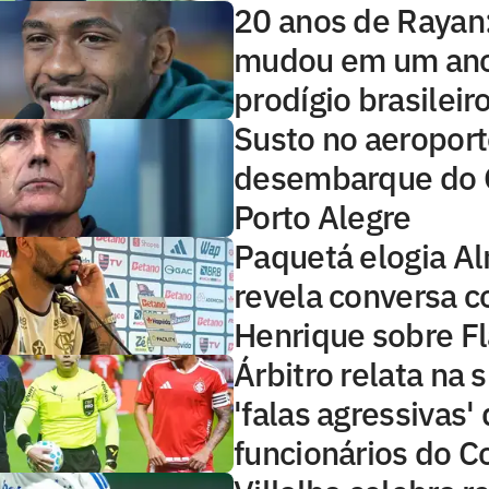
20 anos de Rayan
mudou em um ano
prodígio brasileir
Susto no aeroport
desembarque do 
Porto Alegre
Paquetá elogia A
revela conversa c
Henrique sobre 
Árbitro relata na
'falas agressivas'
funcionários do C