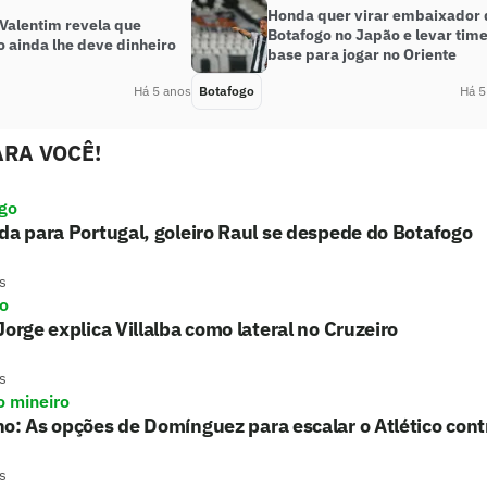
Honda quer virar embaixador 
 Valentim revela que
Botafogo no Japão e levar tim
 ainda lhe deve dinheiro
base para jogar no Oriente
Há 5 anos
Botafogo
Há 5
RA VOCÊ!
go
da para Portugal, goleiro Raul se despede do Botafogo
s
ro
Jorge explica Villalba como lateral no Cruzeiro
s
o mineiro
o: As opções de Domínguez para escalar o Atlético con
s