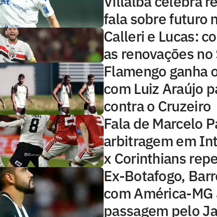
Villalba celebra r
fala sobre futuro 
Calleri e Lucas: 
as renovações no
Flamengo ganha 
com Luiz Araújo p
contra o Cruzeiro
Fala de Marcelo P
arbitragem em Int
x Corinthians rep
Ex-Botafogo, Barr
com América-MG 
passagem pelo J