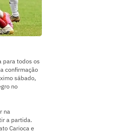
a para todos os
r a confirmação
óximo sábado,
egro no
or na
r a partida.
ato Carioca e