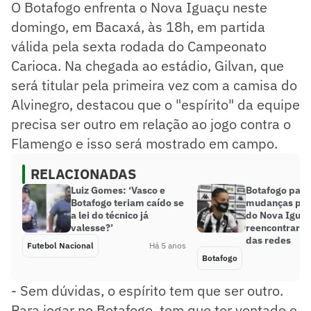
O Botafogo enfrenta o Nova Iguaçu neste
domingo, em Bacaxá, às 18h, em partida
válida pela sexta rodada do Campeonato
Carioca. Na chegada ao estádio, Gilvan, que
será titular pela primeira vez com a camisa do
Alvinegro, destacou que o "espírito" da equipe
precisa ser outro em relação ao jogo contra o
Flamengo e isso será mostrado em campo.
RELACIONADAS
Luiz Gomes: ‘Vasco e
Botafogo pass
Botafogo teriam caído se
mudanças para
a lei do técnico já
do Nova Iguaç
valesse?’
reencontrar o
das redes
Futebol Nacional
Há 5 anos
Botafogo
- Sem dúvidas, o espírito tem que ser outro.
Para jogar no Botafogo, tem que ter vontade e