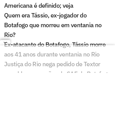
Americana é definido; veja
Quem era Tássio, ex-jogador do
Botafogo que morreu em ventania no
Rio?
Ex-atacante do Botafogo, Tássio morre
aos 41 anos durante ventania no Rio
Justiça do Rio nega pedido de Textor
para bloquear ações da SAF do Botafogo
Joia do Botafogo, Miguel Caldas
completa 18 anos em alta na base e
observado por Franclim
Luiz Henrique aceita voltar, mas