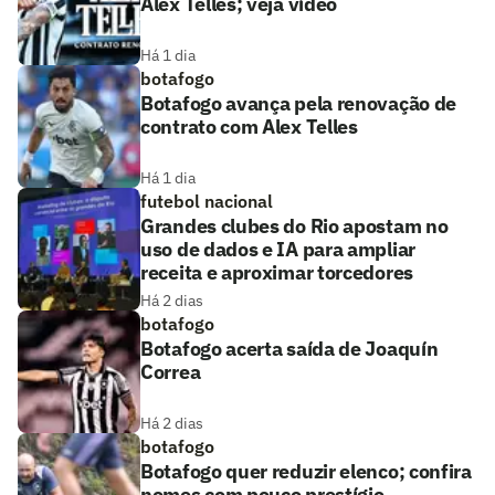
Alex Telles; veja vídeo
Há 1 dia
botafogo
Botafogo avança pela renovação de
contrato com Alex Telles
Há 1 dia
futebol nacional
Grandes clubes do Rio apostam no
uso de dados e IA para ampliar
receita e aproximar torcedores
Há 2 dias
botafogo
Botafogo acerta saída de Joaquín
Correa
Há 2 dias
botafogo
Botafogo quer reduzir elenco; confira
nomes com pouco prestígio