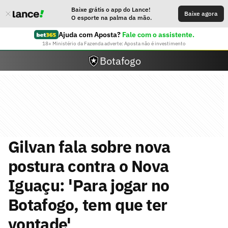
Baixe grátis o app do Lance!
Baixe agora
O esporte na palma da mão.
Ajuda com Aposta?
Fale com o assistente.
18+ Ministério da Fazenda adverte: Aposta não é investimento
Botafogo
Gilvan fala sobre nova
postura contra o Nova
Iguaçu: 'Para jogar no
Botafogo, tem que ter
vontade'