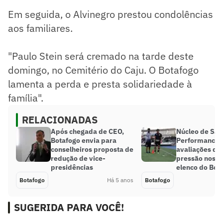
Em seguida, o Alvinegro prestou condolências
aos familiares.
"Paulo Stein será cremado na tarde deste
domingo, no Cemitério do Caju. O Botafogo
lamenta a perda e presta solidariedade à
família".
RELACIONADAS
Após chegada de CEO,
Núcleo de Saú
Botafogo envia para
Performance 
conselheiros proposta de
avaliações de
redução de vice-
pressão nos p
presidências
elenco do Bot
Botafogo
Há 5 anos
Botafogo
SUGERIDA PARA VOCÊ!