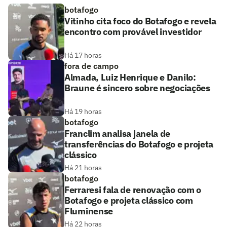
botafogo
Vitinho cita foco do Botafogo e revela
encontro com provável investidor
Há 17 horas
fora de campo
Almada, Luiz Henrique e Danilo:
Braune é sincero sobre negociações
Há 19 horas
botafogo
Franclim analisa janela de
transferências do Botafogo e projeta
clássico
Há 21 horas
botafogo
Ferraresi fala de renovação com o
Botafogo e projeta clássico com
Fluminense
Há 22 horas