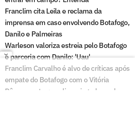
Franclim cita Leila e reclama da
imprensa em caso envolvendo Botafogo,
Danilo e Palmeiras
Warleson valoriza estreia pelo Botafogo
e parceria com Danilo: 'Uau'
Franclim Carvalho é alvo de críticas após
empate do Botafogo com o Vitória
Dê suas notas: avalie os jogadores do
Botafogo no empate com o Vitória
Danilo volta, e Botafogo para em Arcanjo
em empate com o Vitória pelo