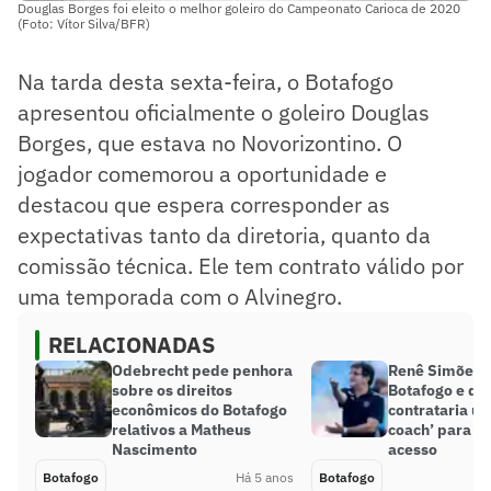
Douglas Borges foi eleito o melhor goleiro do Campeonato Carioca de 2020
(Foto: Vítor Silva/BFR)
Na tarda desta sexta-feira, o Botafogo
apresentou oficialmente o goleiro Douglas
Borges, que estava no Novorizontino. O
jogador comemorou a oportunidade e
destacou que espera corresponder as
expectativas tanto da diretoria, quanto da
comissão técnica. Ele tem contrato válido por
uma temporada com o Alvinegro.
RELACIONADAS
Odebrecht pede penhora
Renê Simões f
sobre os direitos
Botafogo e di
econômicos do Botafogo
contrataria u
relativos a Matheus
coach’ para b
Nascimento
acesso
Botafogo
Há 5 anos
Botafogo