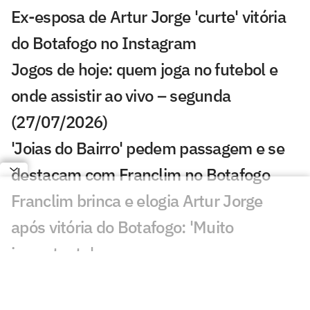
Ex-esposa de Artur Jorge 'curte' vitória
do Botafogo no Instagram
Jogos de hoje: quem joga no futebol e
onde assistir ao vivo – segunda
(27/07/2026)
'Joias do Bairro' pedem passagem e se
destacam com Franclim no Botafogo
Franclim brinca e elogia Artur Jorge
após vitória do Botafogo: 'Muito
importante'
Torcida do Botafogo provoca Artur Jorge
após vitória no Brasileirão