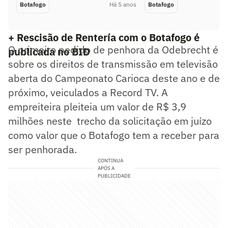
Botafogo
Há 5 anos
Botafogo
+ Rescisão de Rentería com o Botafogo é
O primeiro pedido de penhora da Odebrecht é
publicada no BID
sobre os direitos de transmissão em televisão
aberta do Campeonato Carioca deste ano e de
próximo, veiculados a Record TV. A
empreiteira pleiteia um valor de R$ 3,9
milhões neste trecho da solicitação em juízo
como valor que o Botafogo tem a receber para
ser penhorada.
CONTINUA
APÓS A
PUBLICIDADE