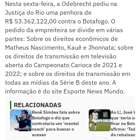
Nesta sexta-feira, a Odebrecht pediu na
Justiça do Rio uma penhora de
R$ 53.362.122,00 contra o Botafogo. O
pedido da empreiteira se divide em várias
partes: Sobre os direitos econômicos de
Matheus Nascimento, Kauê e Jhonnata; sobre
os direitos de transmissão em televisão
aberta do Campeonato Carioca de 2021 e
2022; e sobre os direitos de transmissão em
todas as mídias da Série B deste ano. A
informação é do site Esporte News Mundo.
RELACIONADAS
Renê Simões fala sobre
Ao L!, José We
Botafogo e diz que
que ‘seria um
contrataria um ‘mental
ficar no Botaf
coach’ para buscar o
afirma: ‘Todo
acesso
do rebaixame