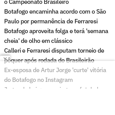
o Campeonato Brasileiro
Botafogo encaminha acordo com o São
Paulo por permanência de Ferraresi
Botafogo aproveita folga e terá 'semana
cheia' de olho em clássico
Calleri e Ferraresi disputam torneio de
pôquer após rodada do Brasileirão
Ex-esposa de Artur Jorge 'curte' vitória
do Botafogo no Instagram
Jogos de hoje: quem joga no futebol e
onde assistir ao vivo – segunda
(27/07/2026)