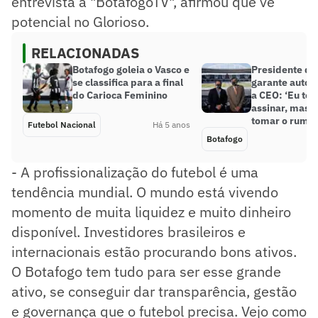
entrevista à "BotafogoTV", afirmou que vê
potencial no Glorioso.
RELACIONADAS
Botafogo goleia o Vasco e
Presidente do
se classifica para a final
garante auton
do Carioca Feminino
a CEO: ‘Eu te
assinar, mas e
tomar o rumo’
Futebol Nacional
Há 5 anos
Botafogo
- A profissionalização do futebol é uma
tendência mundial. O mundo está vivendo
momento de muita liquidez e muito dinheiro
disponível. Investidores brasileiros e
internacionais estão procurando bons ativos.
O Botafogo tem tudo para ser esse grande
ativo, se conseguir dar transparência, gestão
e governança que o futebol precisa. Vejo como