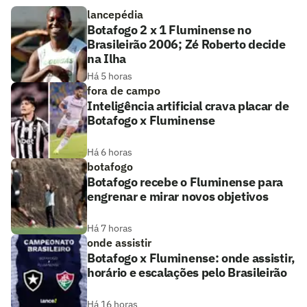
lancepédia
Botafogo 2 x 1 Fluminense no
Brasileirão 2006; Zé Roberto decide
na Ilha
Há 5 horas
fora de campo
Inteligência artificial crava placar de
Botafogo x Fluminense
Há 6 horas
botafogo
Botafogo recebe o Fluminense para
engrenar e mirar novos objetivos
Há 7 horas
onde assistir
Botafogo x Fluminense: onde assistir,
horário e escalações pelo Brasileirão
Há 16 horas