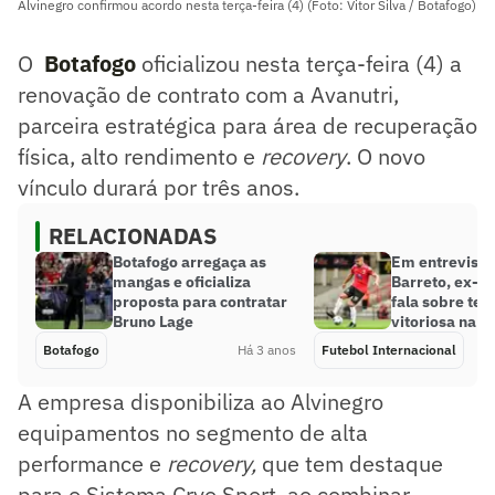
Alvinegro confirmou acordo nesta terça-feira (4) (Foto: Vitor Silva / Botafogo)
O
Botafogo
oficializou nesta terça-feira (4) a
renovação de contrato com a Avanutri,
parceira estratégica para área de recuperação
física, alto rendimento e
recovery
. O novo
vínculo durará por três anos.
RELACIONADAS
Botafogo arregaça as
Em entrevista 
mangas e oficializa
Barreto, ex-B
proposta para contratar
fala sobre te
Bruno Lage
vitoriosa na 
Botafogo
Há 3 anos
Futebol Internacional
A empresa disponibiliza ao Alvinegro
equipamentos no segmento de alta
performance e
recovery,
que tem destaque
para o Sistema Cryo Sport, ao combinar