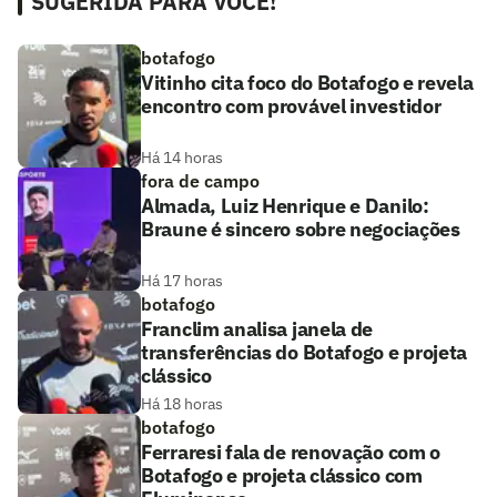
SUGERIDA PARA VOCÊ!
botafogo
Vitinho cita foco do Botafogo e revela
encontro com provável investidor
Há 14 horas
fora de campo
Almada, Luiz Henrique e Danilo:
Braune é sincero sobre negociações
Há 17 horas
botafogo
Franclim analisa janela de
transferências do Botafogo e projeta
clássico
Há 18 horas
botafogo
Ferraresi fala de renovação com o
Botafogo e projeta clássico com