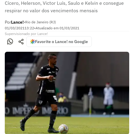
Cícero, Helerson, Victor Luís, Saulo e Kelvin e consegue
respirar no valor dos vencimentos mensais
Por
Lance!
•
Rio de Janeiro (RJ)
01/03/2021
13:22
•
Atualizado em
01/03/2021
Supervisionado
por
Lance!
Favorite o Lance! no Google