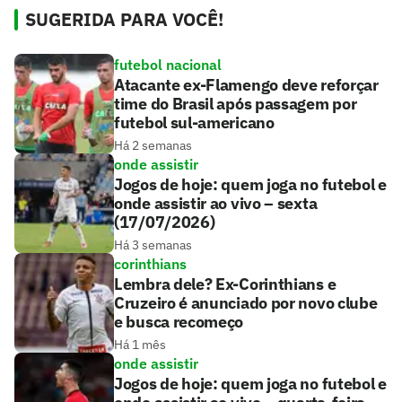
SUGERIDA PARA VOCÊ!
futebol nacional
Atacante ex-Flamengo deve reforçar
time do Brasil após passagem por
futebol sul-americano
Há 2 semanas
onde assistir
Jogos de hoje: quem joga no futebol e
onde assistir ao vivo – sexta
(17/07/2026)
Há 3 semanas
corinthians
Lembra dele? Ex-Corinthians e
Cruzeiro é anunciado por novo clube
e busca recomeço
Há 1 mês
onde assistir
Jogos de hoje: quem joga no futebol e