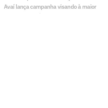
Avaí lança campanha visando à maior
presença de sócios-torcedores na
Ressacada
Avaí x Athletico: onde assistir ao vivo,
horário e prováveis escalações do jogo
pela Série B
Athletico acerta com dirigente de clube
rival da Série B
Por onde anda Renan, ex-goleiro de
Corinthians e Avaí?
Clube da Série B cria área de
Experiência do Cliente e fecha parceria