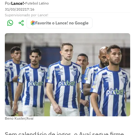
Por
Lance!
•
Futebol Latino
31/03/2022
17:16
Supervisionado
por
Lance!
Favorite o Lance! no Google
Beno Kuster/Avaí
Sem calendário de jogos, o Avaí segue firme