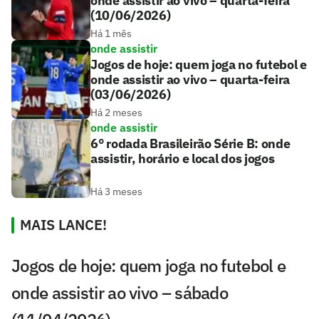
onde assistir ao vivo – quarta-feira
(10/06/2026)
Há 1 mês
onde assistir
Jogos de hoje: quem joga no futebol e
onde assistir ao vivo – quarta-feira
(03/06/2026)
Há 2 meses
onde assistir
6° rodada Brasileirão Série B: onde
assistir, horário e local dos jogos
Há 3 meses
MAIS LANCE!
Jogos de hoje: quem joga no futebol e
onde assistir ao vivo – sábado