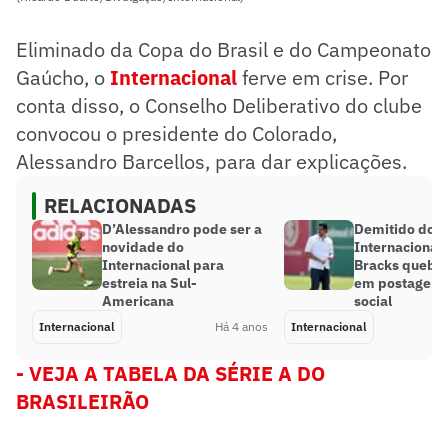
Eliminado da Copa do Brasil e do Campeonato
Gaúcho, o
Internacional
ferve em crise. Por
conta disso, o Conselho Deliberativo do clube
convocou o presidente do Colorado,
Alessandro Barcellos, para dar explicações.
RELACIONADAS
D’Alessandro pode ser a
Demitido do
novidade do
Internacional,
Internacional para
Bracks quebra 
estreia na Sul-
em postagem 
Americana
social
Internacional
Há 4 anos
Internacional
- VEJA A TABELA DA SÉRIE A DO
BRASILEIRÃO