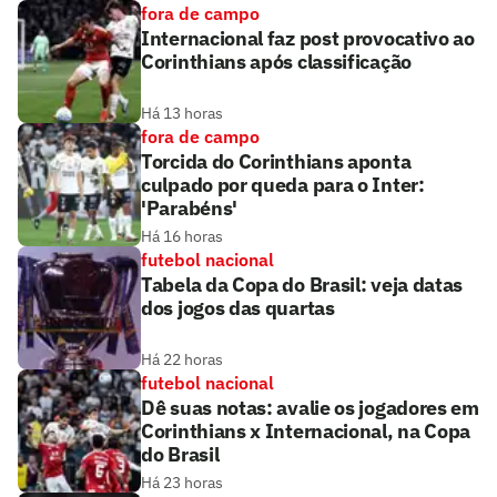
fora de campo
Internacional faz post provocativo ao
Corinthians após classificação
Há 13 horas
fora de campo
Torcida do Corinthians aponta
culpado por queda para o Inter:
'Parabéns'
Há 16 horas
futebol nacional
Tabela da Copa do Brasil: veja datas
dos jogos das quartas
Há 22 horas
futebol nacional
Dê suas notas: avalie os jogadores em
Corinthians x Internacional, na Copa
do Brasil
Há 23 horas