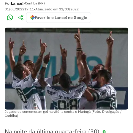
Por
Lance!
•
Curitiba (PR)
31/03/2022
17:11
•
Atualizado em
31/03/2022
Favorite o Lance! no Google
Jogadores comemoram gol na vitória contra o Maringá (Foto: Divulgação /
Coritiba)
Na noite da última quarta-feira (30),
o