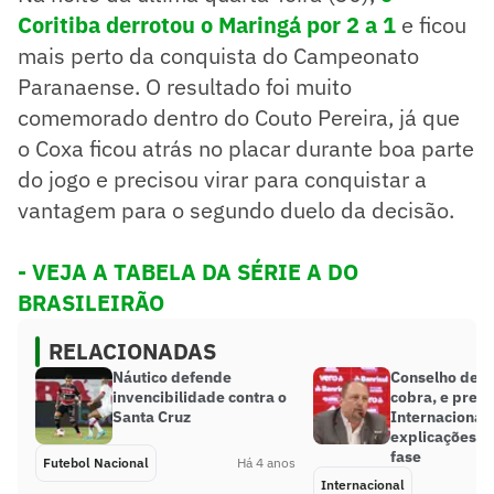
Coritiba derrotou o Maringá por 2 a
1
e ficou
mais perto da conquista do Campeonato
Paranaense. O resultado foi muito
comemorado dentro do Couto Pereira, já que
o Coxa ficou atrás no placar durante boa parte
do jogo e precisou virar para conquistar a
vantagem para o segundo duelo da decisão.
- VEJA A TABELA DA SÉRIE A DO
BRASILEIRÃO
RELACIONADAS
Náutico defende
Conselho deli
invencibilidade contra o
cobra, e pres
Santa Cruz
Internacional
explicações s
fase
Futebol Nacional
Há 4 anos
Internacional