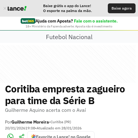
Baixe grátis o app do Lance!
Baixe agora
O esporte na palma da mão.
Ajuda com Aposta?
Fale com o assistente.
18+ Ministério da Fazenda adverte: Aposta não é investimento
Futebol Nacional
Coritiba empresta zagueiro
para time da Série B
Guilherme Aquino acerta com o Avaí
Por
Guilherme Moreira
•
Curitiba (PR)
20/01/2026
19:08
•
Atualizado em
28/01/2026
Favorite o Lance! no Google