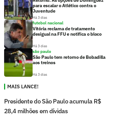
Retorno: As opções de Domínguez
para escalar o Atlético contra o
Juventude
Há 3 dias
futebol nacional
Vitória reclama de tratamento
desigual na FFU e notifica o bloco
Há 3 dias
são paulo
São Paulo tem retorno de Bobadilla
aos treinos
Há 3 dias
MAIS LANCE!
Presidente do São Paulo acumula R$
28,4 milhões em dívidas