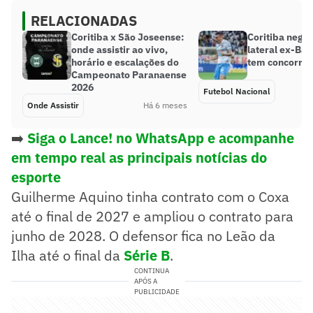
RELACIONADAS
Coritiba x São Joseense:
Coritiba nego
onde assistir ao vivo,
lateral ex-Bah
horário e escalações do
tem concorrên
Campeonato Paranaense
2026
Futebol Nacional
Onde Assistir
Há 6 meses
➡️
Siga o Lance! no WhatsApp e acompanhe
em tempo real as principais notícias do
esporte
Guilherme Aquino tinha contrato com o Coxa
até o final de 2027 e ampliou o contrato para
junho de 2028. O defensor fica no Leão da
Ilha até o final da
Série B
.
CONTINUA
APÓS A
PUBLICIDADE