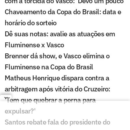
com a torcida do Vasco: 'Devo um pouco'
Chaveamento da Copa do Brasil: data e
horário do sorteio
Dê suas notas: avalie as atuações em
Fluminense x Vasco
Brenner dá show, e Vasco elimina o
Fluminense na Copa do Brasil
Matheus Henrique dispara contra a
arbitragem após vitória do Cruzeiro:
'Tem que quebrar a perna para
expulsar?'
Santos rebate fala do presidente do