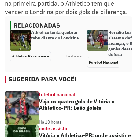
na primeira partida, o Athletico tem que
vencer o Londrina por dois gols de diferença.
RELACIONADAS
Athletico tenta quebrar
Hercílio Luz c
tabu diante do Londrina
sistema defen
avançar, e Ka
ganha destaq
defesa
Athletico Paranaense
Há 4 anos
Futebol Nacional
SUGERIDA PARA VOCÊ!
futebol nacional
Veja os quatro gols de Vitória x
Athletico-PR: Leão goleia
Há 10 horas
onde assistir
Vitória x Athletico-PR: onde assistir e