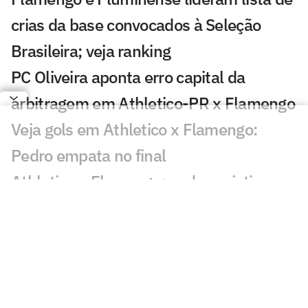
crias da base convocados à Seleção
Brasileira; veja ranking
PC Oliveira aponta erro capital da
arbitragem em Athletico-PR x Flamengo
Veja gols em Athletico x Flamengo:
Pedro empata no final
Athletico x Flamengo: onde assistir e
prováveis escalações do jogo pelo
Brasileirão
Lesionados e suspensos da 16ª rodada
do Brasileirão