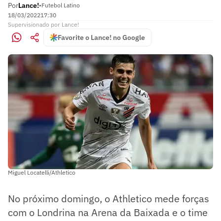
Por
Lance!
•
Futebol Latino
18/03/2022
17:30
Supervisionado
por
Lance!
Favorite o Lance! no Google
Miguel Locatelli/Athletico
No próximo domingo, o Athletico mede forças
com o Londrina na Arena da Baixada e o time