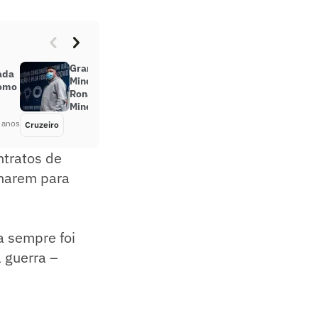
Gramado, arbitragem, custos do
ada
Mineirão… Entenda a bronca de
como
Ronaldo com o Campeonato
Mineiro
 anos
Cruzeiro
Há 4 anos
ntratos de
rnarem para
a sempre foi
 guerra –