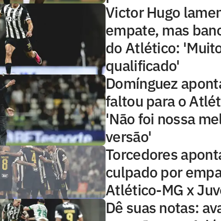
Victor Hugo lame
empate, mas banc
do Atlético: 'Muit
qualificado'
Domínguez apont
faltou para o Atlét
'Não foi nossa me
versão'
Torcedores apon
culpado por emp
Atlético-MG x Ju
Dê suas notas: ava