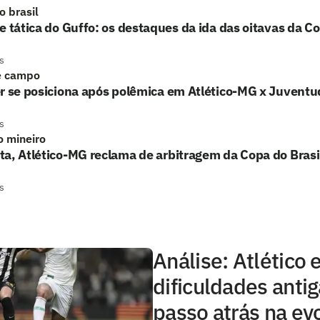
o brasil
e tática do Guffo: os destaques da ida das oitavas da Co
s
e campo
r se posiciona após polêmica em Atlético-MG x Juventu
s
o mineiro
a, Atlético-MG reclama de arbitragem da Copa do Brasi
s
Análise: Atlético
dificuldades anti
passo atrás na ev