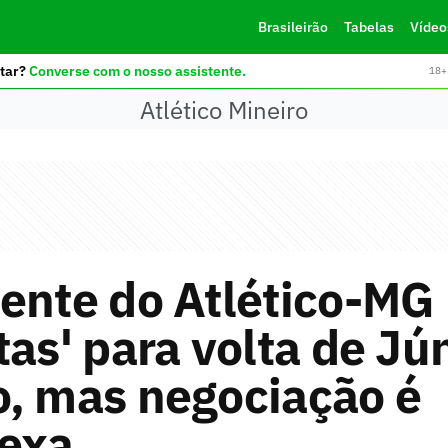
Brasileirão
Tabelas
Vídeo
tar?
Converse com o nosso assistente.
18+ 
Atlético Mineiro
ente do Atlético-MG 
tas' para volta de Jú
o, mas negociação é
exa