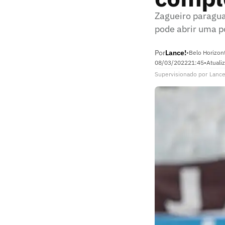
Zagueiro paragua
pode abrir uma p
Por
Lance!
•
Belo Horizon
08/03/2022
21:45
•
Atuali
Supervisionado
por
Lance