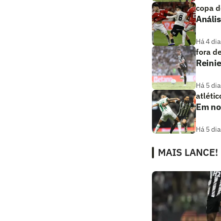
copa d
Anális
Há 4 dia
fora d
Reinie
Há 5 dia
atlétic
Em not
Há 5 dia
MAIS LANCE!