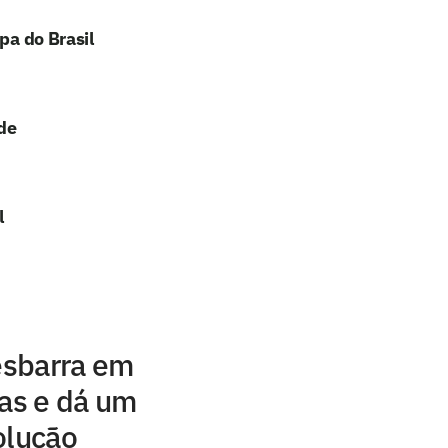
pa do Brasil
de
l
 esbarra em
gas e dá um
olução