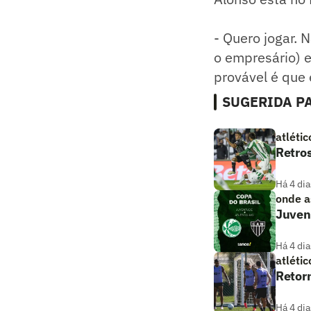
- Quero jogar. 
o empresário) 
provável é que 
SUGERIDA PA
atlétic
Retros
Há 4 dia
onde as
Juvent
Há 4 dia
atlétic
Retorn
Há 4 dia