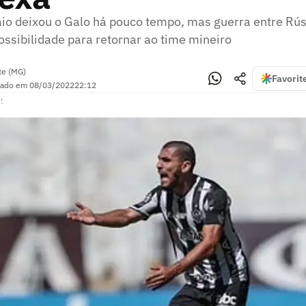
io deixou o Galo há pouco tempo, mas guerra entre Rús
ossibilidade para retornar ao time mineiro
te (MG)
Favorit
zado em
08/03/2022
22:12
!