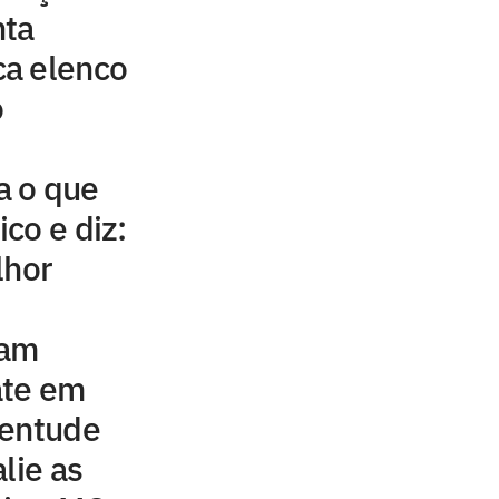
nta
a elenco
o
a o que
ico e diz:
lhor
tam
ate em
ventude
lie as