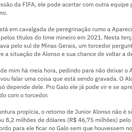
issão da FIFA, ele pode acertar com outra equipe
no.
está em cavalgada de peregrinação rumo a Apareci
pelos títulos do time mineiro em 2021. Nesta terç
ava pelo sul de Minas Gerais, um torcedor pergun
e a situação de Alonso e sua chance de voltar a d
s de mim há meia hora, pedindo para não deixar o A
vou falar uma coisa que está sendo gravada. O Alo
 só depende dele. Pro Galo ele já pode vir e se a
ndo com o torcedor.
ntura propícia, o retorno de Junior Alonso não é s
 8,2 milhões de dólares (R$ 46,75 milhões) pelo 
ordo para ele ficar no Galo sem que houvessem n