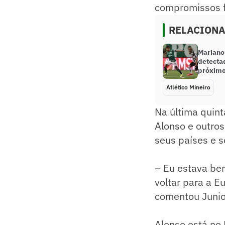
compromissos f
RELACION
Mariano
detectad
próximo
Atlético Mineiro
Na última quint
Alonso e outros
seus países e s
– Eu estava bem
voltar para a E
comentou Junio
Alonso está no