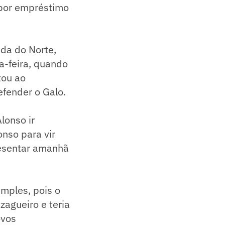
 por empréstimo
da do Norte,
a-feira, quando
tou ao
efender o Galo.
lonso ir
nso para vir
presentar amanhã
imples, pois o
zagueiro e teria
ovos