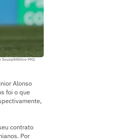
o Souza/Atlético-MG)
nior Alonso
s foi o que
espectivamente,
seu contrato
nianos. Por