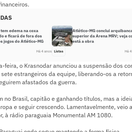
inanceiros.
ADAS
 tem edema na coxa
Atlético-MG conclui arquibanc
o e ficará de fora dos
superior da Arena MRV; veja 
s jogos do Atlético-MG
está a obra
Há 4 anos
Listas
Há 4
a-feira, o Krasnodar anunciou a suspensão dos co
 sete estrangeiros da equipe, liberando-os a reto
eguirem afastados da guerra.
 no Brasil, capitão e ganhando títulos, mas a idei
uropa e seguir crescendo. Lamentavelmente, veio a
r, à rádio paraguaia Monumental AM 1080.
 Paraguai onde segue mantendo a forma física.