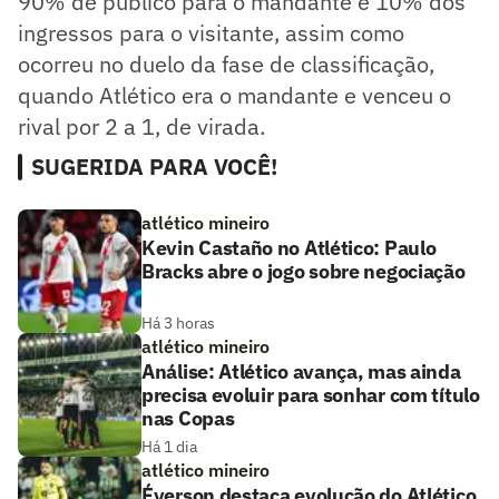
90% de público para o mandante e 10% dos
ingressos para o visitante, assim como
ocorreu no duelo da fase de classificação,
quando Atlético era o mandante e venceu o
rival por 2 a 1, de virada.
SUGERIDA PARA VOCÊ!
atlético mineiro
Kevin Castaño no Atlético: Paulo
Bracks abre o jogo sobre negociação
Há 3 horas
atlético mineiro
Análise: Atlético avança, mas ainda
precisa evoluir para sonhar com título
nas Copas
Há 1 dia
atlético mineiro
Éverson destaca evolução do Atlético