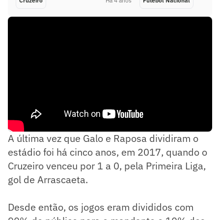
Cruzeiro
Há 4 anos
Futebol Nacional
A última vez que Galo e Raposa dividiram o
estádio foi há cinco anos, em 2017, quando o
Cruzeiro venceu por 1 a 0, pela Primeira Liga,
gol de Arrascaeta.
Desde então, os jogos eram divididos com