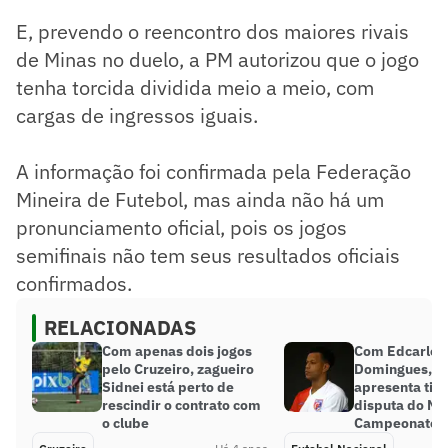
E, prevendo o reencontro dos maiores rivais
de Minas no duelo, a PM autorizou que o jogo
tenha torcida dividida meio a meio, com
cargas de ingressos iguais.
A informação foi confirmada pela Federação
Mineira de Futebol, mas ainda não há um
pronunciamento oficial, pois os jogos
semifinais não tem seus resultados oficiais
confirmados.
RELACIONADAS
Com apenas dois jogos
Com Edcarlos 
pelo Cruzeiro, zagueiro
Domingues, B
Sidnei está perto de
apresenta tim
rescindir o contrato com
disputa do Mó
o clube
Campeonato M