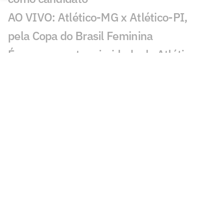
AO VIVO: Atlético-MG x Atlético-PI,
pela Copa do Brasil Feminina
Éverson aponta prioridade do Atlético e
projeta sequência na temporada
Volante se reapresenta após problemas
familiares e volta a ficar disponível no
Atlético
Atlético: Dudu não pode se transferir
para outra equipe da Série A; entenda
Análise: Empate expõe fragilidades e
lacunas do elenco do Atlético