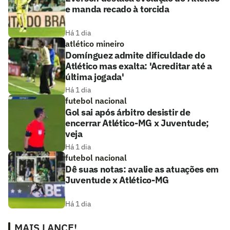
e manda recado à torcida
Há 1 dia
atlético mineiro
Domínguez admite dificuldade do
Atlético mas exalta: 'Acreditar até a
última jogada'
Há 1 dia
futebol nacional
Gol sai após árbitro desistir de
encerrar Atlético-MG x Juventude;
veja
Há 1 dia
futebol nacional
Dê suas notas: avalie as atuações em
Juventude x Atlético-MG
Há 1 dia
MAIS LANCE!