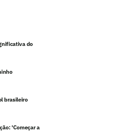
gnificativa do
minho
l brasileiro
ação: 'Começar a