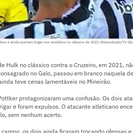
lsos e ainda queriam brigar nos vestiários no clássico de 2021-(Reprodução/TV Gl
de Hulk no clássico contra o Cruzeiro, em 2021, não
consagrado no Galo, passou em branco naquela der
 ainda teve cenas lamentáveis no Mineirão.
 Pottker protagonizaram uma confusão. Os dois at
igar e foram expulsos. O atacante atleticano enc
alo, sem nenhum acerto.
 campo, os dois ainda ficaram trocando ofensas e