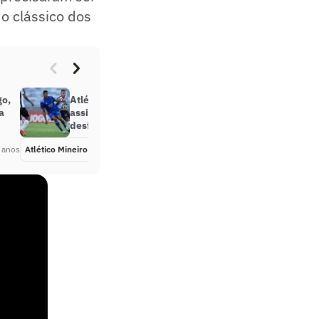
o clássico dos
go,
Atlético-MG x Cruzeiro. Onde
a
assistir, prováveis times e
desfalques
 anos
Atlético Mineiro
Há 4 anos