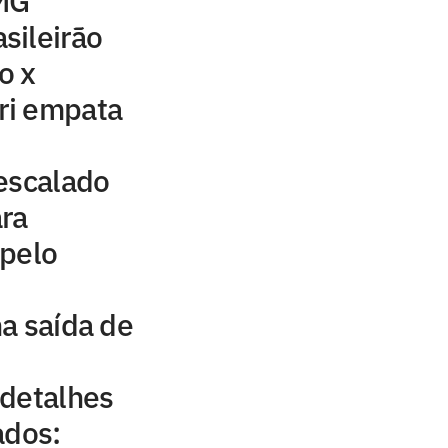
-MG
sileirão
o x
ari empata
escalado
ra
 pelo
a saída de
 detalhes
ados: