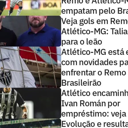
Remo e Atlético
empatam pelo Bra
Veja gols em Rem
Atlético-MG: Tali
para o leão
Atlético-MG está 
com novidades pa
enfrentar o Remo
Brasileirão
Atlético encaminh
Ivan Román por
empréstimo: veja
Evolução e result