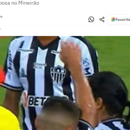
posa no Mineirão
te
Favorit
!