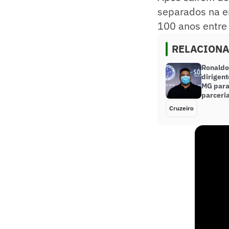
separados na en
100 anos entre 
RELACION
Ronaldo
dirigent
MG para 
parceri
Cruzeiro