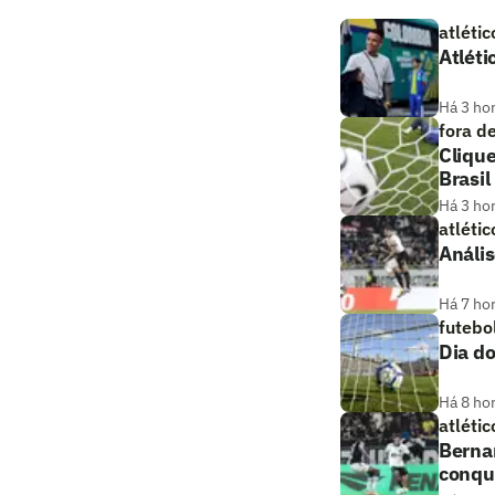
atlétic
Atléti
Há 3 ho
fora d
Clique
Brasil
Há 3 ho
atlétic
Anális
Há 7 ho
futebo
Dia do
Há 8 ho
atlétic
Bernar
conqui