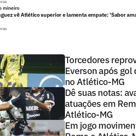
oras
o mineiro
uez vê Atlético superior e lamenta empate: 'Sabor am
oras
Torcedores repro
Everson após gol
no Atlético-MG
Dê suas notas: ava
atuações em Rem
Atlético-MG
Em jogo movimen