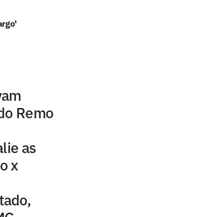
argo'
vam
 do Remo
lie as
o x
tado,