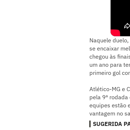
Naquele duelo,
se encaixar mel
chegou às finai
um ano para ter
primeiro gol con
Atlético-MG e C
pela 9ª rodada
equipes estão 
vantagem no sal
SUGERIDA PA