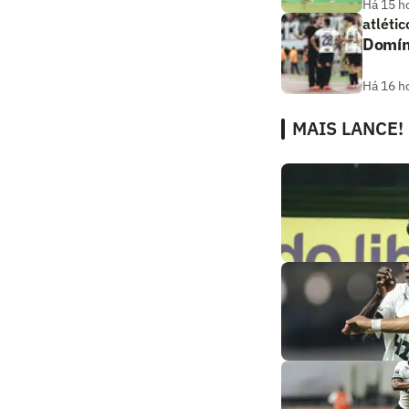
Há 15 h
atlétic
Domíng
Há 16 h
MAIS LANCE!