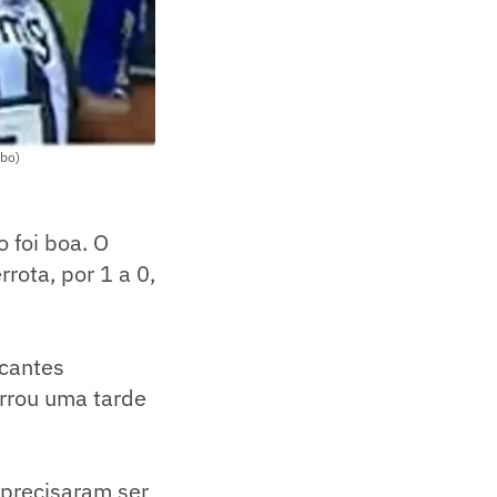
obo)
 foi boa. O
rota, por 1 a 0,
acantes
errou uma tarde
 precisaram ser