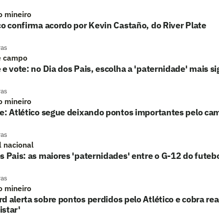
o mineiro
co confirma acordo por Kevin Castaño, do River Plate
ras
e campo
 e vote: no Dia dos Pais, escolha a 'paternidade' mais si
ras
o mineiro
e: Atlético segue deixando pontos importantes pelo ca
ras
l nacional
s Pais: as maiores 'paternidades' entre o G-12 do futebo
ras
o mineiro
d alerta sobre pontos perdidos pelo Atlético e cobra re
star'