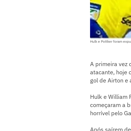
Hulk e Pottker foram expu
A primeira vez 
atacante, hoje 
gol de Airton e
Hulk e William
começaram a br
horrível pelo G
Após saírem de