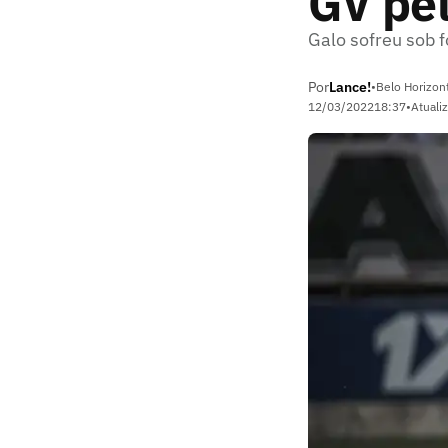
GV pe
Galo sofreu sob f
Por
Lance!
•
Belo Horizon
12/03/2022
18:37
•
Atuali