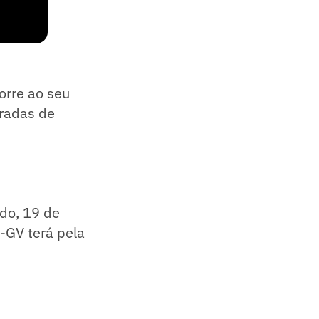
orre ao seu
tradas de
ado, 19 de
-GV terá pela