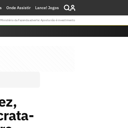
s
Onde Assistir
Lance! Jogos
Ministério da Fazenda adverte: Aposta não é investimento
ez,
crata-