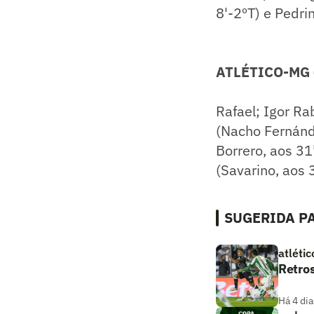
8'-2ºT) e Pedrin
ATLÉTICO-MG (
Rafael; Igor Ra
(Nacho Fernánde
Borrero, aos 31
(Savarino, aos 
SUGERIDA PA
atlétic
Retros
Há 4 dia