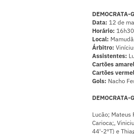
DEMOCRATA-GV
Data:
12 de ma
Horário:
16h30 
Local:
Mamudão,
Árbitro:
Viníci
Assistentes:
L
Cartões amarel
Cartões verme
Gols:
Nacho Fer
DEMOCRATA-GV 
Lucão; Mateus P
Carioca;, Vinic
44'-2ºT) e Thia