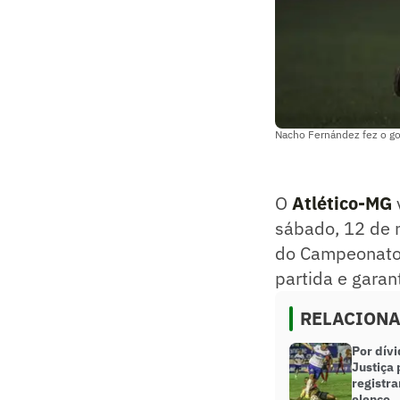
Nacho Fernández fez o gol
O
Atlético-MG
sábado, 12 de 
do Campeonato 
partida e garan
RELACION
Por dívi
Justiça 
registra
elenco