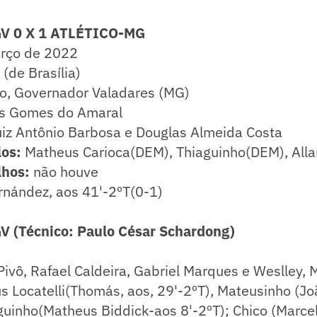
 0 X 1 ATLÉTICO-MG
rço de 2022
(de Brasília)
 Governador Valadares (MG)
us Gomes do Amaral
uiz Antônio Barbosa e Douglas Almeida Costa
os:
Matheus Carioca(DEM), Thiaguinho(DEM), Alla
lhos:
não houve
nández, aos 41'-2ºT(0-1)
(Técnico: Paulo César Schardong)
ivô, Rafael Caldeira, Gabriel Marques e Weslley,
ius Locatelli(Thomás, aos, 29'-2ºT), Mateusinho (Jo
guinho(Matheus Biddick-aos 8'-2ºT); Chico (Marcel