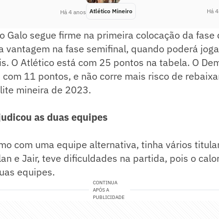
Atlético Mineiro
Há 4
Há 4 anos
, o Galo segue firme na primeira colocação da fase 
 a vantagem na fase semifinal, quando poderá joga
is. O Atlético está com 25 pontos na tabela. O De
 com 11 pontos, e não corre mais risco de rebaix
lite mineira de 2023.
ejudicou as duas equipes
mo com uma equipe alternativa, tinha vários titul
an e Jair, teve dificuldades na partida, pois o cal
uas equipes.
CONTINUA
APÓS A
PUBLICIDADE