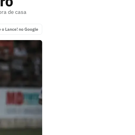
ro
ora de casa
e o Lance! no Google