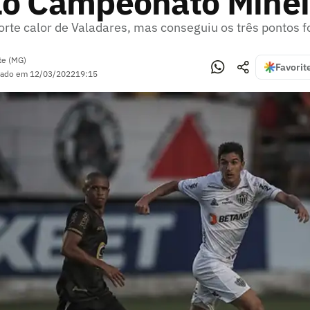
lo Campeonato Minei
orte calor de Valadares, mas conseguiu os três pontos f
te (MG)
Favorit
zado em
12/03/2022
19:15