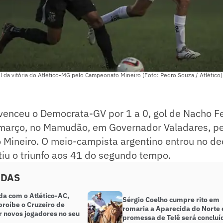
 da vitória do Atlético-MG pelo Campeonato Mineiro (Foto: Pedro Souza / Atlético)
venceu o Democrata-GV por 1 a 0, gol de Nacho F
março, no Mamudão, em Governador Valadares, pe
Mineiro. O meio-campista argentino entrou no de
tiu o triunfo aos 41 do segundo tempo.
ADAS
da com o Atlético-AC,
Sérgio Coelho cumpre rito em
proíbe o Cruzeiro de
romaria a Aparecida do Norte 
r novos jogadores no seu
promessa de Telê será concluí