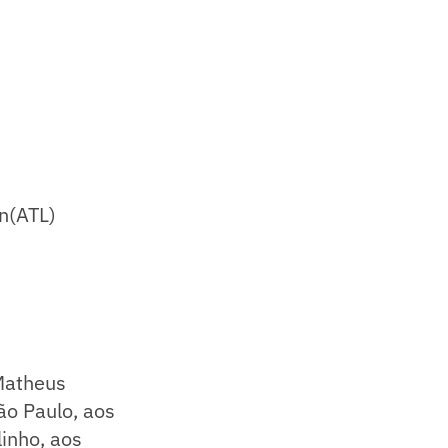
n(ATL)
 Matheus
ão Paulo, aos
inho, aos