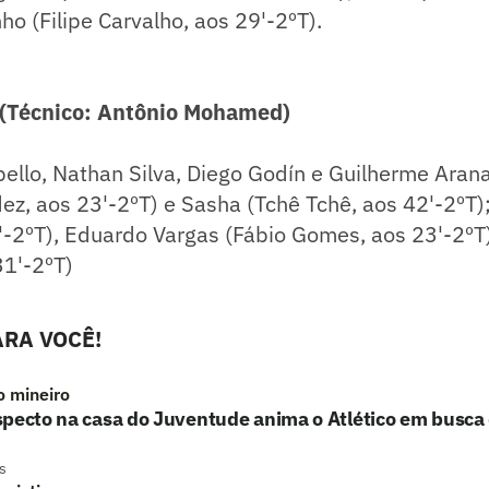
ho (Filipe Carvalho, aos 29'-2ºT).
Técnico: Antônio Mohamed)
bello, Nathan Silva, Diego Godín e Guilherme Arana;
z, aos 23'-2ºT) e Sasha (Tchê Tchê, aos 42'-2ºT)
'-2ºT), Eduardo Vargas (Fábio Gomes, aos 23'-2ºT
31'-2ºT)
RA VOCÊ!
o mineiro
pecto na casa do Juventude anima o Atlético em busca 
s