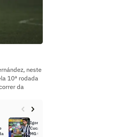
ernández, neste
la 10ª rodada
correr da
Igor Rabello diz que trabalho de
e
Cuca e Turco Mohamed no Atlético-
da
MG tem semelhanças