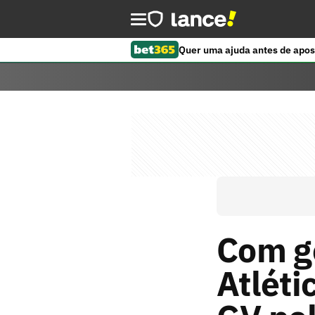
Quer uma ajuda antes de apos
Com g
Atlét