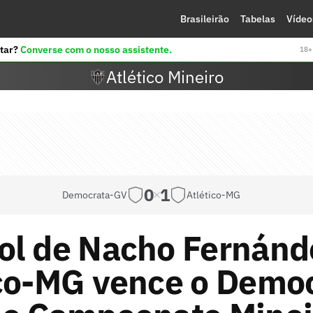
Brasileirão
Tabelas
Vídeo
tar?
Converse com o nosso assistente.
18+ 
Atlético Mineiro
0
1
Democrata-GV
Atlético-MG
ol de Nacho Fernánd
ico-MG vence o Demo