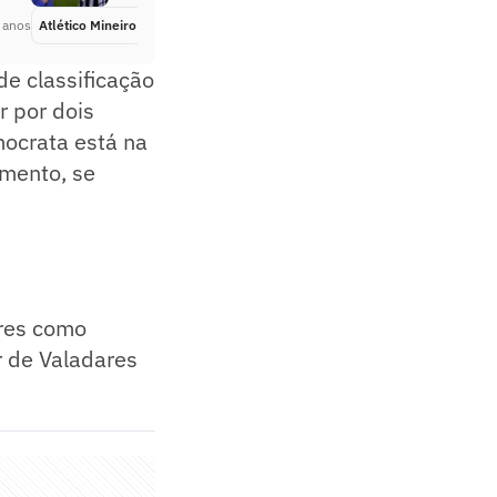
 anos
Atlético Mineiro
Há 4 anos
de classificação
r por dois
mocrata está na
amento, se
ares como
or de Valadares