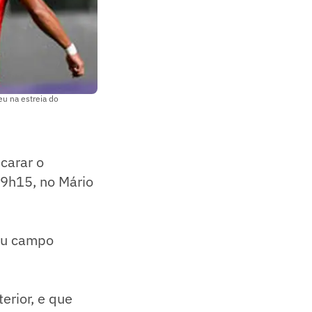
u na estreia do
carar o
 19h15, no Mário
seu campo
erior, e que