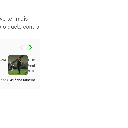
ve ter mais
a o duelo contra
s de
Cuca se pronuncia e nega que
tenha cometido violência sexual
em 1987
 anos
Atlético Mineiro
Há 5 anos