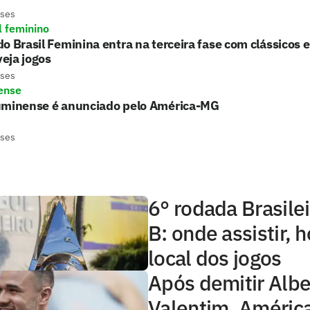
eses
l feminino
o Brasil Feminina entra na terceira fase com clássicos 
 veja jogos
eses
ense
uminense é anunciado pelo América-MG
eses
6° rodada Brasilei
B: onde assistir, h
local dos jogos
Após demitir Albe
Valentim, Améri