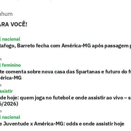
enhum
RA VOCÊ!
l nacional
tafogo, Barreto fecha com América-MG após passagem 
s
l feminino
e comenta sobre nova casa das Spartanas e futuro do f
érica-MG
s
sistir
de hoje: quem joga no futebol e onde assistir ao vivo – 
6/2026)
s
l nacional
e Juventude x América-MG: odds e onde assistir hoje