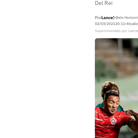
Del Rei
Por
Lance!
•
Belo Horizon
02/03/2021
20:11
•
Atuali
Supervisionado
por
Lance