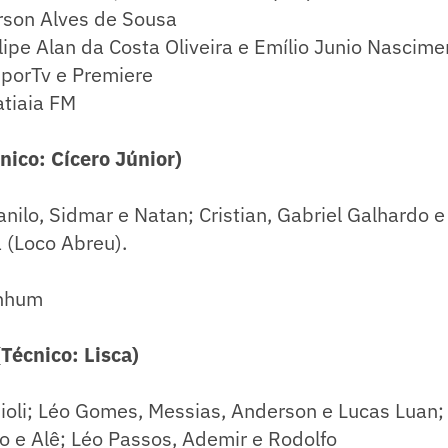
rson Alves de Sousa
lipe Alan da Costa Oliveira e Emílio Junio Nascim
SporTv e Premiere
atiaia FM
ico: Cícero Júnior)
nilo, Sidmar e Natan; Cristian, Gabriel Galhardo e 
 (Loco Abreu).
enhum
écnico: Lisca)
ioli; Léo Gomes, Messias, Anderson e Lucas Luan;
o e Alê; Léo Passos, Ademir e Rodolfo