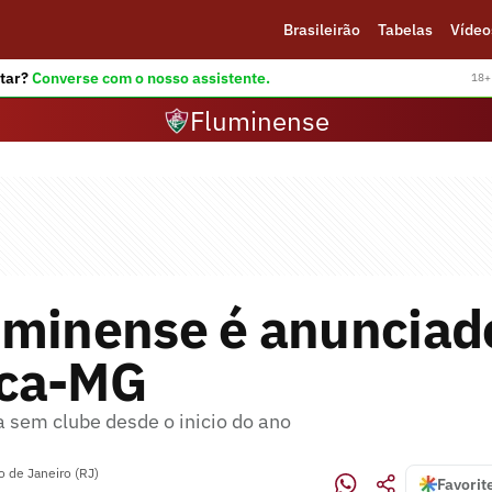
Brasileirão
Tabelas
Vídeo
tar?
Converse com o nosso assistente.
18+ 
Fluminense
uminense é anunciad
ca-MG
a sem clube desde o inicio do ano
o de Janeiro (RJ)
Favorit