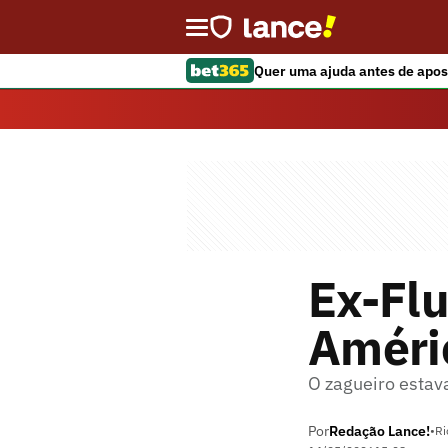
Quer uma ajuda antes de apos
Ex-Fl
Améri
O zagueiro estav
Por
Redação Lance!
•
Ri