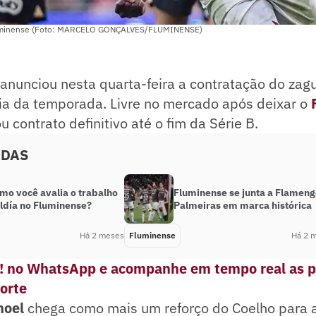
luminense (Foto: MARCELO GONÇALVES/FLUMINENSE)
anunciou nesta quarta-feira a contratação do zag
ia da temporada. Livre no mercado após deixar o
 contrato definitivo até o fim da Série B.
ADAS
mo você avalia o trabalho
Fluminense se junta a Flameng
ldía no Fluminense?
Palmeiras em marca histórica
Há 2 meses
Fluminense
Há 2 
e! no WhatsApp e
acompanhe em tempo real as p
porte
noel
chega como mais um reforço do Coelho para a