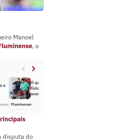
ueiro Manoel
Fluminense
, o
O que está por trás do preparo
o e
físico de Hulk, o ‘jovem’ de 39
anos?
meses
Fluminense
Há 2 meses
rincipais
 disputa do