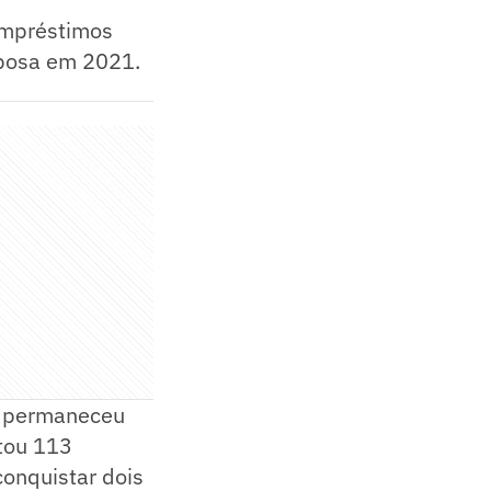
 empréstimos
aposa em 2021.
 e permaneceu
utou 113
conquistar dois