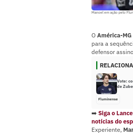
Manoel em ação pelo F
O
América-MG
para a sequênc
defensor assinou
RELACION
Vote: co
de Zube
Fluminense
➡️
Siga o Lanc
notícias do es
Experiente,
Ma