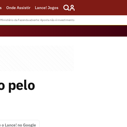
s
Onde Assistir
Lance! Jogos
Ministério da Fazenda adverte: Aposta não é investimento
o pelo
e o Lance! no Google