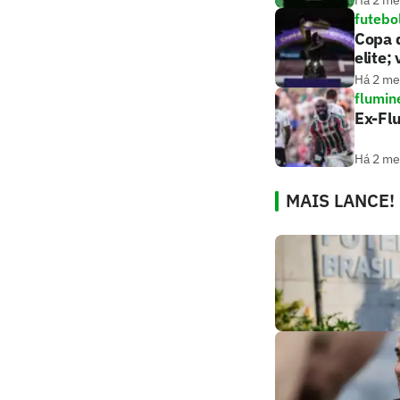
futebo
Copa d
elite;
Há 2 m
flumin
Ex-Fl
Há 2 m
MAIS LANCE!