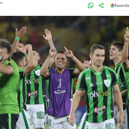
te
Favorit