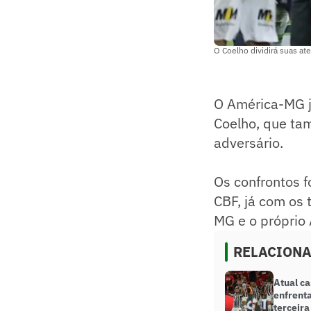
O Coelho dividirá suas at
O América-MG já
Coelho, que ta
adversário.
Os confrontos 
CBF, já com os 
MG e o próprio
RELACION
Atual c
enfrenta
terceira