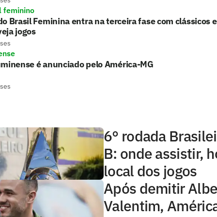
l feminino
o Brasil Feminina entra na terceira fase com clássicos 
 veja jogos
eses
ense
uminense é anunciado pelo América-MG
eses
6° rodada Brasilei
B: onde assistir, h
local dos jogos
Após demitir Albe
Valentim, Améri