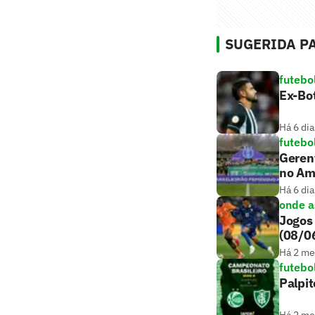
SUGERIDA PA
futebo
Ex-Bo
Há 6 dia
futebo
Gerent
no Am
Há 6 dia
onde as
Jogos 
(08/0
Há 2 m
futebo
Palpit
Há 2 m