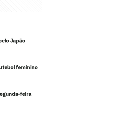
pelo Japão
utebol feminino
segunda-feira