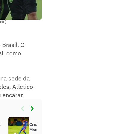
-MG)
 Brasil. O
-AL como
 na sede da
les, Atletico-
 encarar.
a
Cruzeiro acerta com o volante Neto
Moura para a Série B