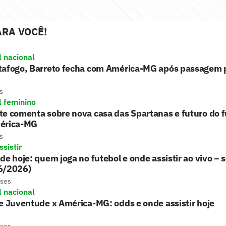
RA VOCÊ!
l nacional
tafogo, Barreto fecha com América-MG após passagem 
s
l feminino
e comenta sobre nova casa das Spartanas e futuro do f
érica-MG
s
sistir
de hoje: quem joga no futebol e onde assistir ao vivo – 
6/2026)
eses
l nacional
e Juventude x América-MG: odds e onde assistir hoje
eses