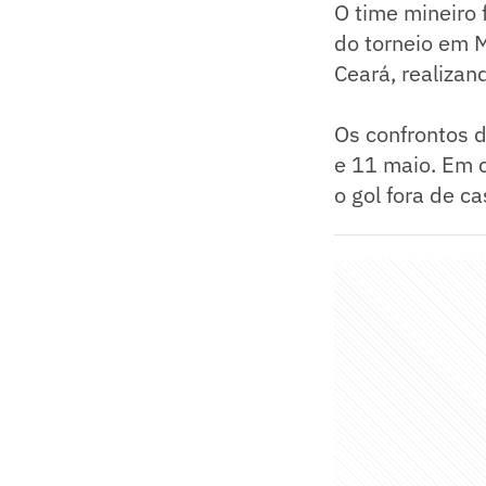
O time mineiro 
do torneio em M
Ceará, realizan
Os confrontos d
e 11 maio. Em c
o gol fora de c