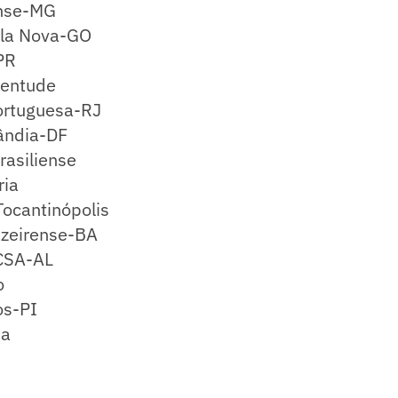
nse-MG
ila Nova-GO
PR
ventude
Portuguesa-RJ
lândia-DF
rasiliense
ria
Tocantinópolis
azeirense-BA
CSA-AL
o
os-PI
ba