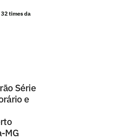
e 32 times da
rão Série
orário e
rto
ca-MG