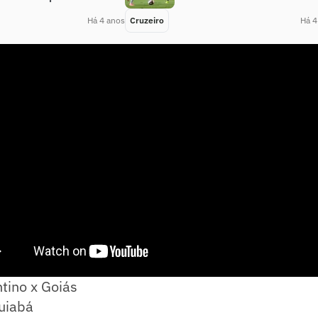
Há 4 anos
Cruzeiro
Há 4
tino x Goiás
Cuiabá