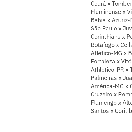
Ceará x Tombe
Fluminense x V
Bahia x Azuriz-
São Paulo x Ju
Corinthians x 
Botafogo x Cei
Atlético-MG x B
Fortaleza x Vitó
Athletico-PR x 
Palmeiras x Ju
América-MG x 
Cruzeiro x Rem
Flamengo x Alt
Santos x Coriti