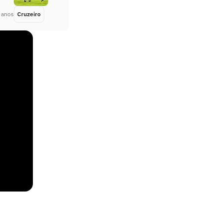
 anos
Cruzeiro
Há 4 anos