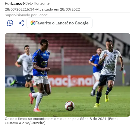
Por
Lance!
•
Belo Horizonte
28/03/2022
16:34
•
Atualizado em
28/03/2022
Supervisionado
por
Lance!
Favorite o Lance! no Google
Os dois times se encontraram em duelos pela Série B de 2021-(Foto:
Gustavo Aleixo/Cruzeiro)