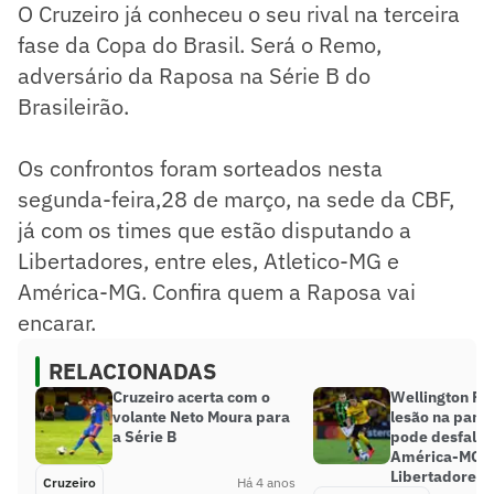
O Cruzeiro já conheceu o seu rival na terceira
fase da Copa do Brasil. Será o Remo,
adversário da Raposa na Série B do
Brasileirão.
Os confrontos foram sorteados nesta
segunda-feira,28 de março, na sede da CBF,
já com os times que estão disputando a
Libertadores, entre eles, Atletico-MG e
América-MG. Confira quem a Raposa vai
encarar.
RELACIONADAS
Cruzeiro acerta com o
Wellington Pa
volante Neto Moura para
lesão na pantu
a Série B
pode desfalca
América-MG 
Libertadores
Cruzeiro
Há 4 anos