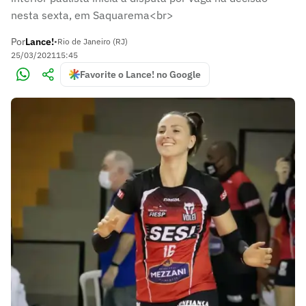
nesta sexta, em Saquarema<br>
Por
Lance!
•
Rio de Janeiro (RJ)
25/03/2021
15:45
Favorite o Lance! no Google