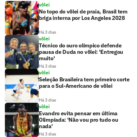
vôlei
No topo do vôlei de praia, Brasil tem
briga interna por Los Angeles 2028
Há 3 dias
vôlei
Técnico do ouro olímpico defende
pausa de Duda no vôlei: 'Entregou
muito'
Há 3 dias
vôlei
Seleção Brasileira tem primeiro corte
para o Sul-Americano de vôlei
Há 3 dias
vôlei
Evandro evita pensar em última
Olimpíada: 'Não vou pro tudo ou
nada'
Há 3 dias