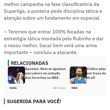
melhor campanha na fase classificatória da
Superliga, a ponteira pede disciplina tática e
atenção sobre um fundamento em especial.
– Teremos que entrar 100% focadas na
estratégia tática montada pelo Rubinho e dar
o nosso melhor. Sacar bem será uma arma
importante – concluiu a atacante.
RELACIONADAS
Apostas: Nets se igualam
Celtics adquir
aos Lakers na cotação
em troca de e
dos favoritos na NBA
draft
Odds
Há 5 anos
NBA
SUGERIDA PARA VOCÊ!