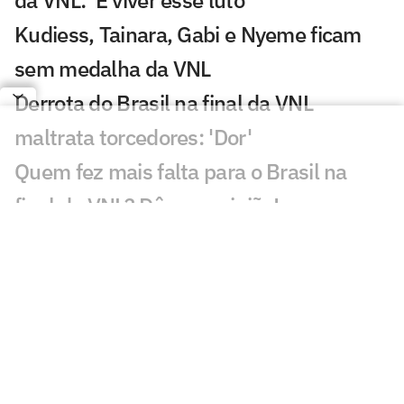
da VNL: 'É viver esse luto'
Kudiess, Tainara, Gabi e Nyeme ficam
sem medalha da VNL
Derrota do Brasil na final da VNL
maltrata torcedores: 'Dor'
Quem fez mais falta para o Brasil na
final da VNL? Dê sua opinião!
Brasil coloca quatro jogadoras entre os
destaques estatísticos da VNL
Vargas ganha MVP e completa seleção
da VNL 2026 ao lado de Julia Kudiess
Brasil leva 'bolada' milionária pelo vice