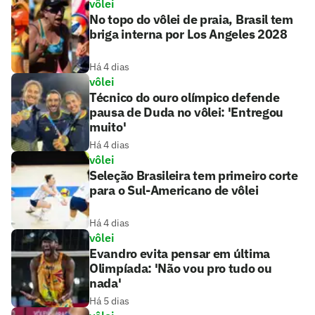
vôlei
No topo do vôlei de praia, Brasil tem
briga interna por Los Angeles 2028
Há 4 dias
vôlei
Técnico do ouro olímpico defende
pausa de Duda no vôlei: 'Entregou
muito'
Há 4 dias
vôlei
Seleção Brasileira tem primeiro corte
para o Sul-Americano de vôlei
Há 4 dias
vôlei
Evandro evita pensar em última
Olimpíada: 'Não vou pro tudo ou
nada'
Há 5 dias