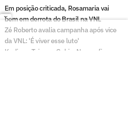
Em posição criticada, Rosamaria vai
bem em derrota do Brasil na VNL
Zé Roberto avalia campanha após vice
da VNL: 'É viver esse luto'
Kudiess, Tainara, Gabi e Nyeme ficam
sem medalha da VNL
Derrota do Brasil na final da VNL
maltrata torcedores: 'Dor'
Quem fez mais falta para o Brasil na
final da VNL? Dê sua opinião!
Brasil coloca quatro jogadoras entre os
destaques estatísticos da VNL