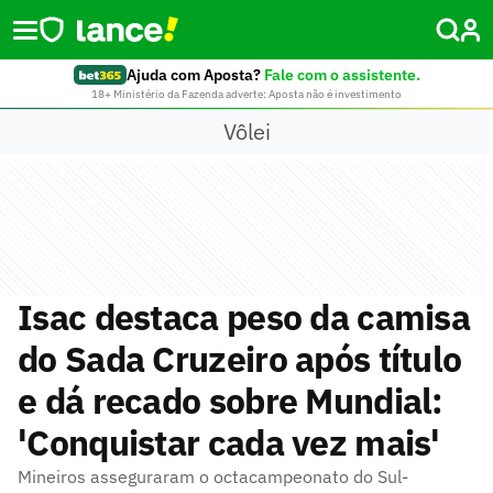
Ajuda com Aposta?
Fale com o assistente.
18+ Ministério da Fazenda adverte: Aposta não é investimento
Vôlei
Isac destaca peso da camisa
do Sada Cruzeiro após título
e dá recado sobre Mundial:
'Conquistar cada vez mais'
Mineiros asseguraram o octacampeonato do Sul-