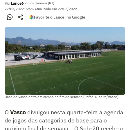
Por
Lance!
•
Rio de Janeiro (RJ)
22/03/2022
15:51
•
Atualizado em
22/03/2022
Favorite o Lance! no Google
Base do Vasco entra em campo no fim de semana (Rafael Ribeiro/Vasco)
O
Vasco
divulgou nesta quarta-feira a agenda
de jogos das categorias de base para o
próximo final de semana. . O Sub-20 recebe o