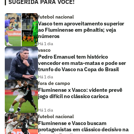
SUGERIDA PARA VOCÊ!
futebol nacional
Vasco tem aproveitamento superior
ao Fluminense em pênaltis; veja
números
Há 1 dia
vasco
Pedro Emanuel tem histórico
vencedor em mata-matas e pode ser
trunfo do Vasco na Copa do Brasil
Há 1 dia
fora de campo
Fluminense x Vasco: vidente prevê
jogo difícil no clássico carioca
Há 1 dia
futebol nacional
Fluminense e Vasco buscam
protagonistas em clássico decisivo na