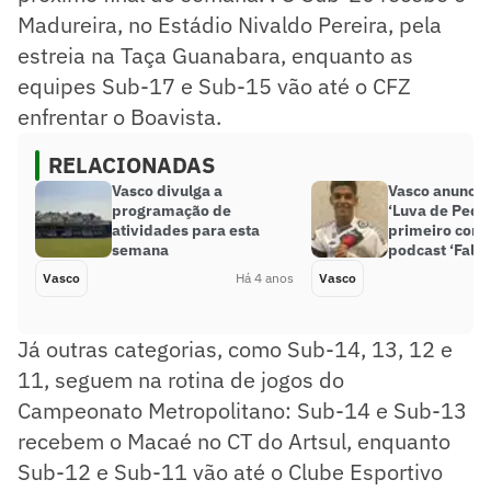
Madureira, no Estádio Nivaldo Pereira, pela
estreia na Taça Guanabara, enquanto as
equipes Sub-17 e Sub-15 vão até o CFZ
enfrentar o Boavista.
RELACIONADAS
Vasco divulga a
Vasco anuncia 
programação de
‘Luva de Pedre
atividades para esta
primeiro conv
semana
podcast ‘Fala,
Vasco
Há 4 anos
Vasco
Já outras categorias, como Sub-14, 13, 12 e
11, seguem na rotina de jogos do
Campeonato Metropolitano: Sub-14 e Sub-13
recebem o Macaé no CT do Artsul, enquanto
Sub-12 e Sub-11 vão até o Clube Esportivo