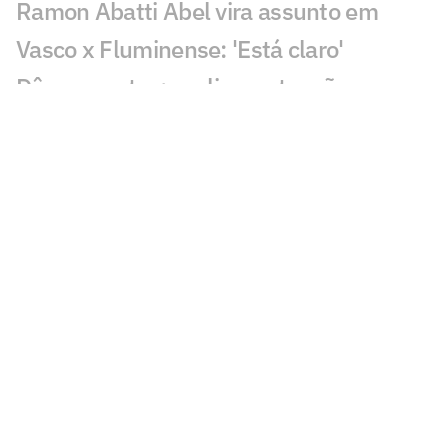
Ramon Abatti Abel vira assunto em
Vasco x Fluminense: 'Está claro'
Dê suas notas: avalie as atuações em
Vasco x Fluminense
Vasco e Fluminense ficam no empate e
deixam decisão para quarta-feira
Gol perdido em Vasco x Fluminense
choca torcedores: 'Sozinho'
Em negociação com Vasco, Sosa fica
fora de jogo do Racing
Discussão em Vasco x Fluminense
viraliza: 'Já expulsaram por menos'