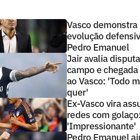
Vasco demonstra 
evolução defensi
Pedro Emanuel
Jair avalia disput
campo e chegada
ao Vasco: 'Todo 
quer'
Ex-Vasco vira ass
redes com golaço
'Impressionante'
Pedro Emanuel aj