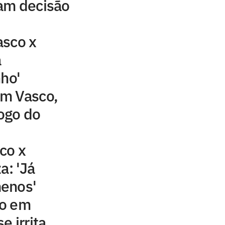
am decisão
asco x
a
nho'
m Vasco,
jogo do
co x
a: 'Já
enos'
io em
e irrita