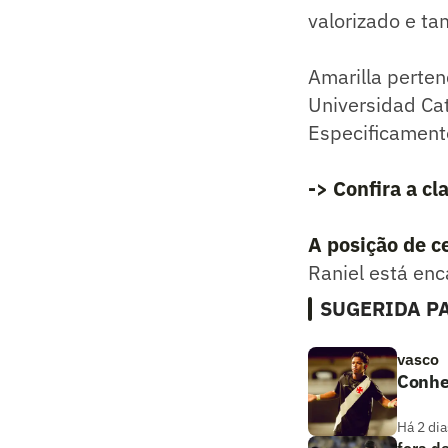
valorizado e ta
Amarilla perte
Universidad Ca
Especificamente
-> Confira a cl
A posição de c
Raniel está en
SUGERIDA PA
vasco
Conhe
Há 2 dia
fora d