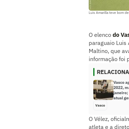
Luis Amarilla teve bom d
O elenco
do Va
paraguaio Luis 
Maltino, que av
informação foi 
RELACION
Vasco a
2022, m
janeiro;
atual ge
Vasco
O Vélez, oficial
atleta e a dire