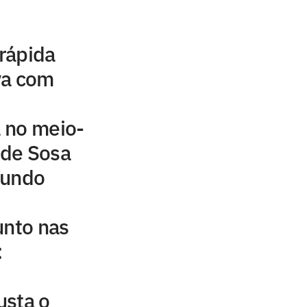
rápida
va com
a no meio-
 de Sosa
mundo
unto nas
:
usta o