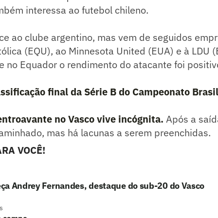
mbém interessa ao futebol chileno.
nce ao clube argentino, mas vem de seguidos emp
tólica (EQU), ao Minnesota United (EUA) e à LDU 
 no Equador o rendimento do atacante foi positiv
assificação final da Série B do Campeonato Brasi
entroavante no Vasco vive incógnita.
Após a saíd
caminhado, mas há lacunas a serem preenchidas.
RA VOCÊ!
ça Andrey Fernandes, destaque do sub-20 do Vasco
s
e campo