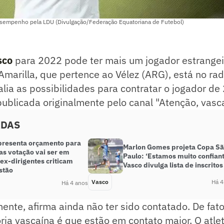
esempenho pela LDU (Divulgação/Federação Equatoriana de Futebol)
sco
para 2022 pode ter mais um jogador estrangei
Amarilla, que pertence ao Vélez (ARG), está no rad
alia as possibilidades para contratar o jogador de
publicada originalmente pelo canal "Atenção, vasca
ADAS
presenta orçamento para
Marlon Gomes projeta Copa S
as votação vai ser em
Paulo: ‘Estamos muito confiant
 ex-dirigentes criticam
Vasco divulga lista de inscritos
stão
Vasco
Há 4
Há 4 anos
mente, afirma ainda não ter sido contatado. De fato
toria vascaína é que estão em contato maior. O atle