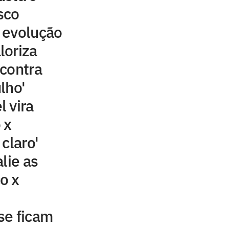
sco
 evolução
loriza
contra
lho'
 vira
 x
claro'
lie as
o x
se ficam