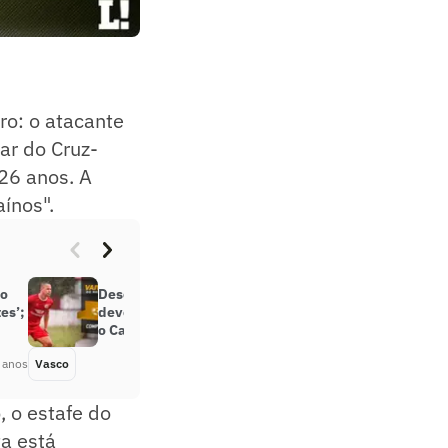
ro: o atacante
ar do Cruz-
 26 anos. A
ínos".
ão
Desejado pelo Vasco, Caio Dantas
es’;
deverá seguir no Água Santa para
o Campeonato Paulista
 anos
Vasco
Há 4 anos
, o estafe do
ta está