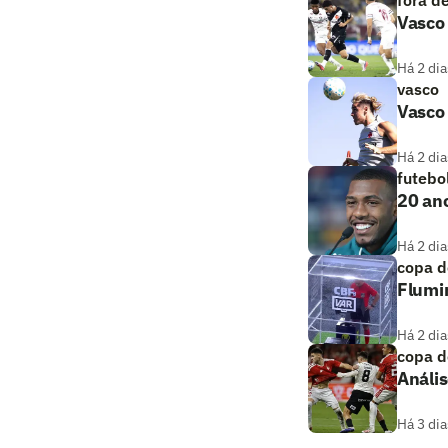
Vasco 
Há 2 dia
vasco
Vasco 
Há 2 dia
futebo
20 ano
Há 2 dia
copa d
Flumi
Há 2 dia
copa d
Anális
Há 3 dia