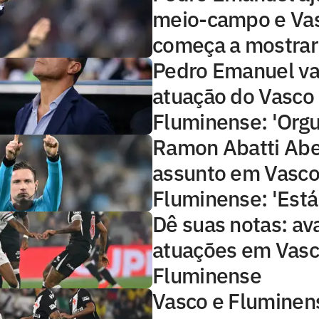
meio-campo e Va
começa a mostrar
Pedro Emanuel va
atuação do Vasco 
Fluminense: 'Orgu
Ramon Abatti Abel
assunto em Vasco
Fluminense: 'Está 
Dê suas notas: ava
atuações em Vasc
Fluminense
Vasco e Fluminen