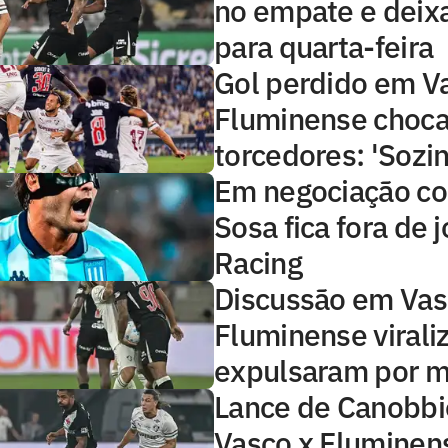
no empate e deix
para quarta-feira
Gol perdido em V
Fluminense choc
torcedores: 'Sozi
Em negociação co
Sosa fica fora de 
Racing
Discussão em Vas
Fluminense viraliz
expulsaram por m
Lance de Canobb
Vasco x Fluminens