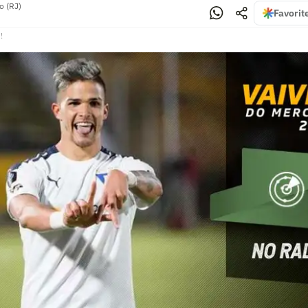
o (RJ)
Favorit
!