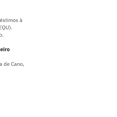
réstimos à
(EQU).
o.
leiro
a de Cano,