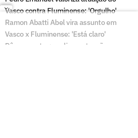
Vasco contra Fluminense: 'Orgulho'
Ramon Abatti Abel vira assunto em
Vasco x Fluminense: 'Está claro'
Dê suas notas: avalie as atuações em
Vasco x Fluminense
Vasco e Fluminense ficam no empate e
deixam decisão para quarta-feira
Gol perdido em Vasco x Fluminense
choca torcedores: 'Sozinho'
Em negociação com Vasco, Sosa fica
fora de jogo do Racing