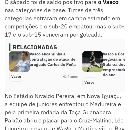
O sábado foi de saldo positivo para
o Vasco
nas categorias de base. Times de três
categorias entraram em campo estrando em
competições e o sub-20 empatou, mas o sub-
17 e o sub-15 venceram por goleada.
RELACIONADAS
Vasco encaminha a
Vasco e Coriti
contratação do atacante
negociam, e v
uruguaio Carlos de Peña
Galarza deve 
emprestado at
do ano
Vasco
Há 4 anos
Vasco
No Estádio Nivaldo Pereira, em Nova Iguaçu,
a equipe de juniores enfrentou o Madureira e
pela primeira rodada da Taça Guanabara.
Paixão abriu o placar para o Cruz-Maltino, Léo
Loureiro empatou e Wagner Martins virou. Ray