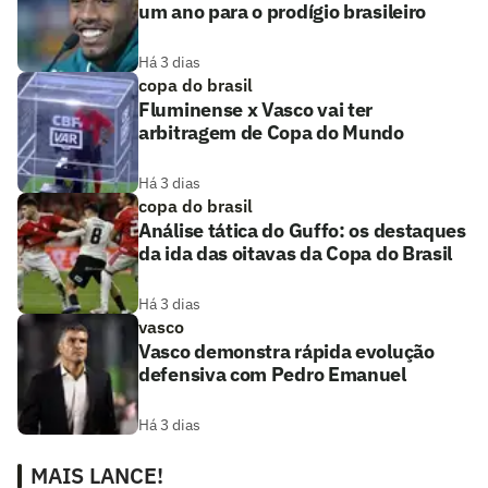
um ano para o prodígio brasileiro
Há 3 dias
copa do brasil
Fluminense x Vasco vai ter
arbitragem de Copa do Mundo
Há 3 dias
copa do brasil
Análise tática do Guffo: os destaques
da ida das oitavas da Copa do Brasil
Há 3 dias
vasco
Vasco demonstra rápida evolução
defensiva com Pedro Emanuel
Há 3 dias
MAIS LANCE!