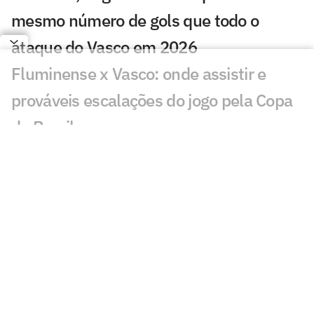
mesmo número de gols que todo o
ataque do Vasco em 2026
Fluminense x Vasco: onde assistir e
prováveis escalações do jogo pela Copa
do Brasil
Copa do Brasil bate recorde negativo de
gols na ida das oitavas de final
Quem avança para as quartas de final
da Copa do Brasil? Vote
Conheça Andrey Fernandes, destaque
do sub-20 do Vasco
Vasco x Fluminense lidera audiência na