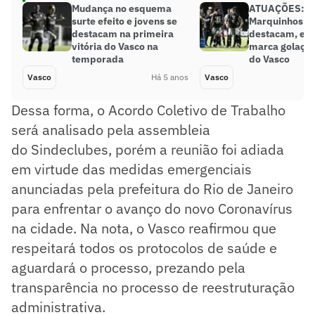
Mudança no esquema
ATUAÇÕES: Pe
surte efeito e jovens se
Marquinhos Ga
destacam na primeira
destacam, e G
vitória do Vasco na
marca golaço n
temporada
do Vasco
Vasco
Há 5 anos
Vasco
Dessa forma, o Acordo Coletivo de Trabalho
será analisado pela assembleia
do Sindeclubes, porém a reunião foi adiada
em virtude das medidas emergenciais
anunciadas pela prefeitura do Rio de Janeiro
para enfrentar o avanço do novo Coronavírus
na cidade. Na nota, o Vasco reafirmou que
respeitará todos os protocolos de saúde e
aguardará o processo, prezando pela
transparência no processo de reestruturação
administrativa.