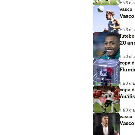
Há 3 dia
vasco
Vasco 
Há 3 dia
futebo
20 ano
Há 3 dia
copa d
Flumi
Há 3 dia
copa d
Anális
Há 3 dia
vasco
Vasco