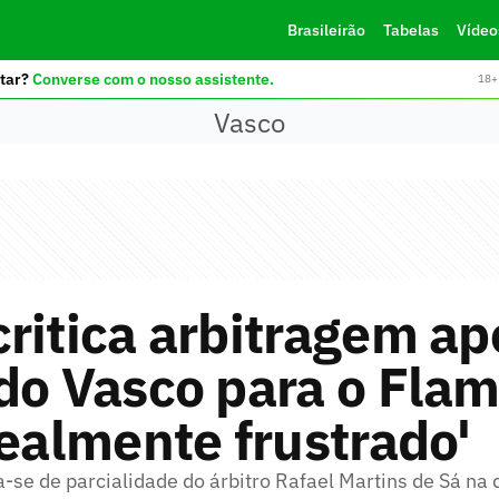
Brasileirão
Tabelas
Vídeo
tar?
Converse com o nosso assistente.
18+ 
Vasco
ritica arbitragem ap
do Vasco para o Fla
realmente frustrado'
se de parcialidade do árbitro Rafael Martins de Sá na d