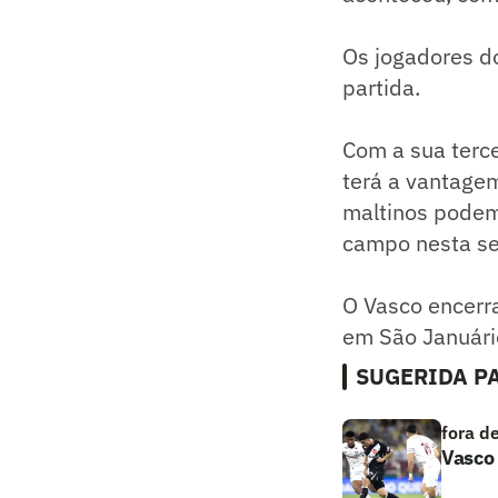
Os jogadores do
partida.
Com a sua terce
terá a vantagem
maltinos podem
campo nesta seg
O Vasco encerra
em São Januári
SUGERIDA PA
fora d
Vasco 