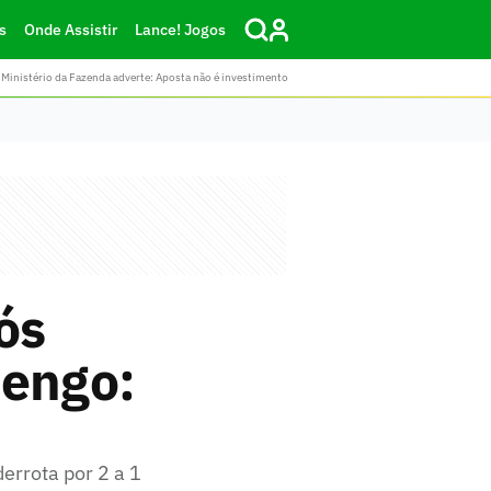
s
Onde Assistir
Lance! Jogos
Ministério da Fazenda adverte: Aposta não é investimento
ós
mengo:
errota por 2 a 1