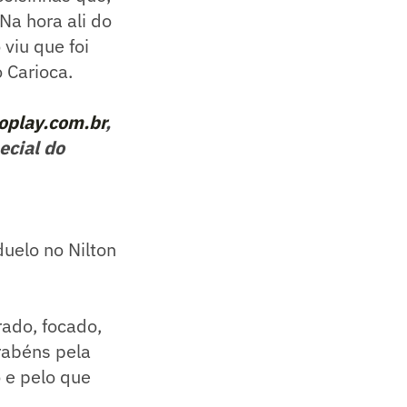
 Na hora ali do
viu que foi
 Carioca.
play.com.br
,
ecial do
uelo no Nilton
rado, focado,
rabéns pela
o e pelo que