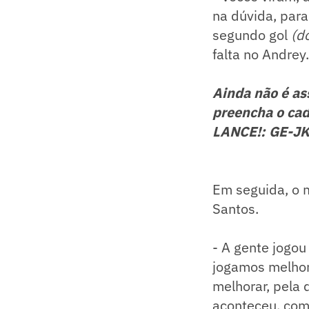
na dúvida, para 
segundo gol
(d
falta no Andrey
Ainda não é as
preencha o cad
LANCE!: GE-J
Em seguida, o m
Santos.
- A gente jogou
jogamos melhor
melhorar, pela 
aconteceu, com a