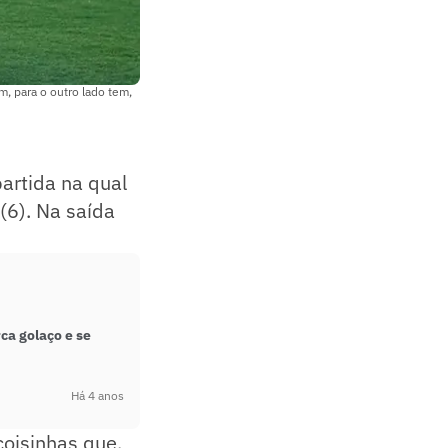
m, para o outro lado tem,
artida na qual
 (6). Na saída
ca golaço e se
Há 4 anos
coisinhas que,