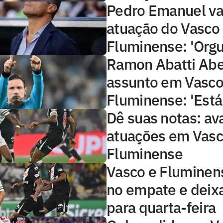
Pedro Emanuel va
atuação do Vasco 
Fluminense: 'Orgu
Ramon Abatti Abel
assunto em Vasco
Fluminense: 'Está 
Dê suas notas: ava
atuações em Vasc
Fluminense
Vasco e Fluminen
no empate e deix
para quarta-feira