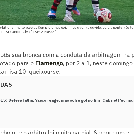
rbitro foi muito parcial. Sempre umas coisinhas que, na dúvida, para a gente não te
oto: Armando Paiva / LANCEPRESS!)
pôs sua bronca com a conduta da arbitragem na p
rotado para o
Flamengo
, por 2 a 1, neste domingo
camisa 10 queixou-se.
ADAS
: Defesa falha, Vasco reage, mas sofre gol no fim; Gabriel Pec mar
acho que o árbitro foi muito parcial. Sempre umas 