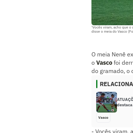
'Vocês viram, acho que o á
disse o meia do Vasco (F
O meia Nenê ex
o
Vasco
foi der
do gramado, o 
RELACION
ATUAÇÕES
destaca
Vasco
- Vocês viram, 