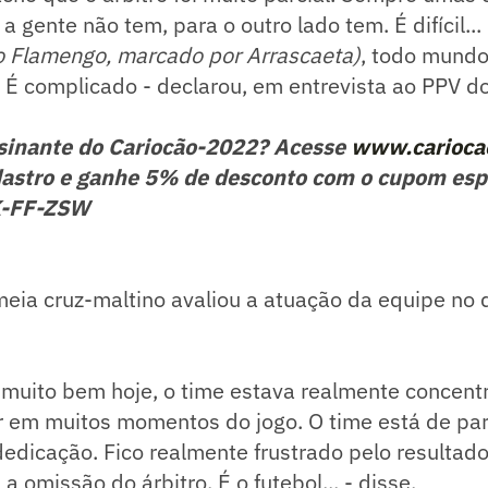
a gente não tem, para o outro lado tem. É difícil...
o Flamengo, marcado por Arrascaeta)
, todo mundo 
. É complicado - declarou, em entrevista ao PPV do
sinante do Cariocão-2022? Acesse
www.cariocao
astro e ganhe 5% de desconto com o cupom esp
K-FF-ZSW
eia cruz-maltino avaliou a atuação da equipe no d
 muito bem hoje, o time estava realmente concent
 em muitos momentos do jogo. O time está de pa
dedicação. Fico realmente frustrado pelo resultad
 omissão do árbitro. É o futebol... - disse.