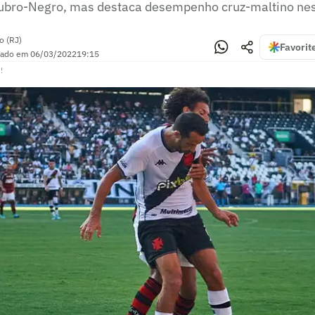
Rubro-Negro, mas destaca desempenho cruz-maltino nes
o (RJ)
Favorit
zado em
06/03/2022
19:15
!