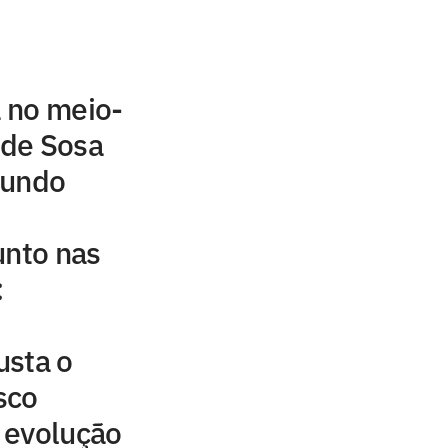
a no meio-
 de Sosa
mundo
unto nas
:
usta o
sco
 evolução