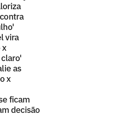
loriza
contra
lho'
 vira
 x
claro'
lie as
o x
se ficam
am decisão