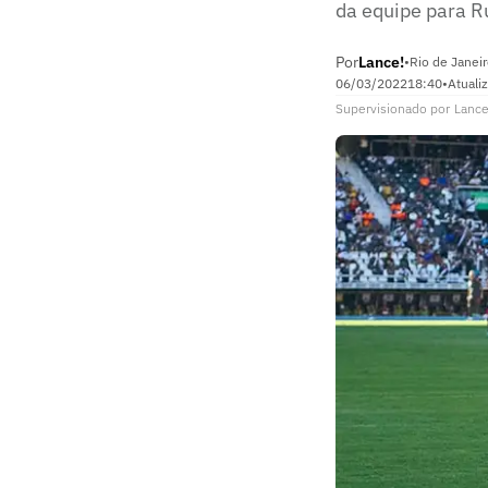
da equipe para 
Por
Lance!
•
Rio de Janeir
06/03/2022
18:40
•
Atuali
Supervisionado
por
Lance