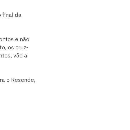
 final da
ontos e não
o, os cruz-
tos, vão a
tra o Resende,