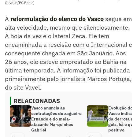
Oliveira/EC Bahia)
A
reformulação do elenco do Vasco
segue em
alta velocidade, mesmo que silenciosamente.
A bola da vez é o lateral Zeca. Ele tem
encaminhada a rescisão com o Internacional e
consequente chegada em São Januário. Aos
26 anos, ele esteve emprestado ao Bahia na
última temporada. A informação foi publicada
primeiramente pelo jornalista Marcos Portuga,
do site Vavel.
RELACIONADAS
Vasco anuncia as
Evolução dos 
contratações do zagueiro
Vasco indica 
Ernando e do meia-
da derrota e
atacante Marquinhos
gols, há o que 
Gabriel
positivo