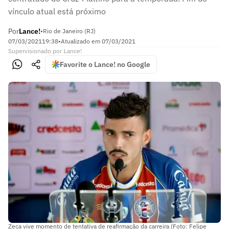
vínculo atual está próximo
Por
Lance!
•
Rio de Janeiro (RJ)
07/03/2021
19:38
•
Atualizado em
07/03/2021
Supervisionado
por
Lance!
Favorite o Lance! no Google
Zeca vive momento de tentativa de reafirmação da carreira (Foto: Felipe