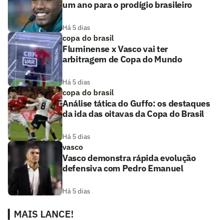
um ano para o prodígio brasileiro
Há 5 dias
copa do brasil
Fluminense x Vasco vai ter
arbitragem de Copa do Mundo
Há 5 dias
copa do brasil
Análise tática do Guffo: os destaques
da ida das oitavas da Copa do Brasil
Há 5 dias
vasco
Vasco demonstra rápida evolução
defensiva com Pedro Emanuel
Há 5 dias
MAIS LANCE!