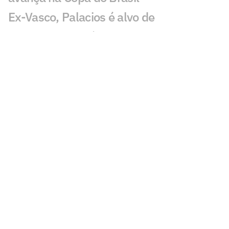
Ex-Vasco, Palacios é alvo de
investigação após operação contra
tráfico de drogas
Classificados nas oitavas de final da
Copa do Brasil faturam alta premiação
Em 2025, Vegetti marcou quase o
mesmo número de gols que todo o
ataque do Vasco em 2026
Fluminense x Vasco: onde assistir e
prováveis escalações do jogo pela Copa
do Brasil