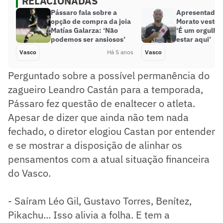
RELACIONADAS
Pássaro fala sobre a
Apresentado n
opção de compra da joia
Morato veste a
Matías Galarza: ‘Não
‘É um orgulho
podemos ser ansiosos’
estar aqui’
Vasco
Há 5 anos
Vasco
Perguntado sobre a possível permanência do
zagueiro Leandro Castán para a temporada,
Pássaro fez questão de enaltecer o atleta.
Apesar de dizer que ainda não tem nada
fechado, o diretor elogiou Castan por entender
e se mostrar a disposição de alinhar os
pensamentos com a atual situação financeira
do Vasco.
- Saíram Léo Gil, Gustavo Torres, Benítez,
Pikachu... Isso alivia a folha. E tem a