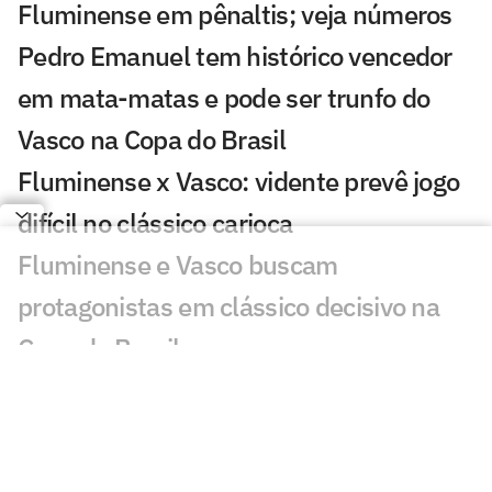
Fluminense em pênaltis; veja números
Pedro Emanuel tem histórico vencedor
em mata-matas e pode ser trunfo do
Vasco na Copa do Brasil
Fluminense x Vasco: vidente prevê jogo
difícil no clássico carioca
Fluminense e Vasco buscam
protagonistas em clássico decisivo na
Copa do Brasil
Ex-Vasco, Evander marca golaço em
Cincinnati x Pachuca; veja
Fluminense x Vasco: IA aponta quem