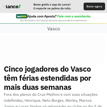
Baixe grátis o app do Lance!
Baixe agora
O esporte na palma da mão.
Ajuda com Aposta?
Fale com o assistente.
18+ Ministério da Fazenda adverte: Aposta não é investimento
Vasco
Cinco jogadores do Vasco
têm férias estendidas por
mais duas semanas
Fora dos planos do Cruz-Maltino e com suas situações
indefinidas, Henrique, Neto Borges, Werley, Marcos
Junior e Lucas Santos só retornarão ao clube no dia 5 de