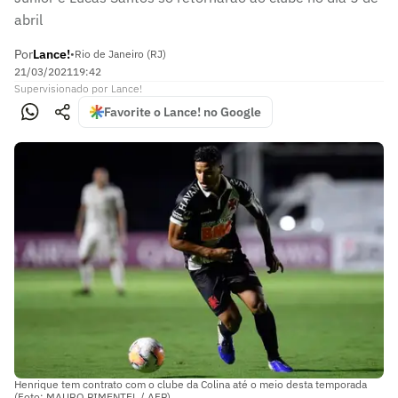
abril
Por
Lance!
•
Rio de Janeiro (RJ)
21/03/2021
19:42
Supervisionado
por
Lance!
Favorite o Lance! no Google
Henrique tem contrato com o clube da Colina até o meio desta temporada
(Foto: MAURO PIMENTEL / AFP)