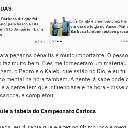
ADAS
 Barbosa diz que foi
Luís Cangá e Jhon Sánchez tre
do’ pelo Vasco e cita
em dia de folga no Vasco; Mat
 em São Januário: ‘É um
Barbosa também esteve prese
o’
Vasco
Há 4
Há 4 anos
ara pegar os pênaltis é muito importante. O pesso
faz muito bem. Eles me forneceram um material.
gem, o Pedro e o Kaleb, que estão no Rio, e eu fui 
ho mental na hora também. A gente já sabe onde 
e a gente tem que influenciar ele na hora - disse o
 carioca, e completou:
mule a tabela do Campeonato Carioca
vada, eu já sabia que ele fez no último jogo e mex