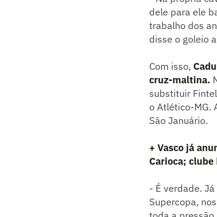
dele para ele b
trabalho dos an
disse o goleio a
Com isso,
Cadu 
cruz-maltina.
substituir Fint
o Atlético-MG. 
São Januário.
+ Vasco já anun
Carioca; clube
- É verdade. Já
Supercopa, nos 
toda a pressão 