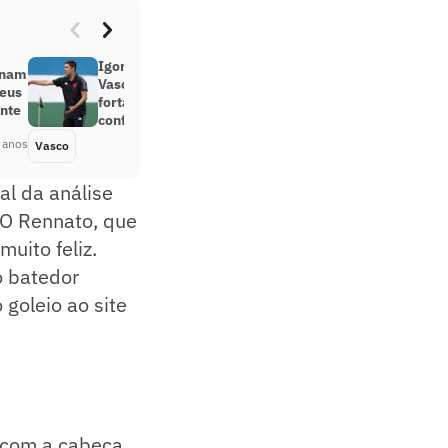
Igor Guerra analisa vitória do
inam
Vasco nos pênaltis: ‘Serviu para
heus
fortalecer ainda mais, dar mais
nte
confiança’
 anos
Vasco
Há 4 anos
al da análise
 O Rennato, que
muito feliz.
o batedor
 goleio ao site
i com a cabeça