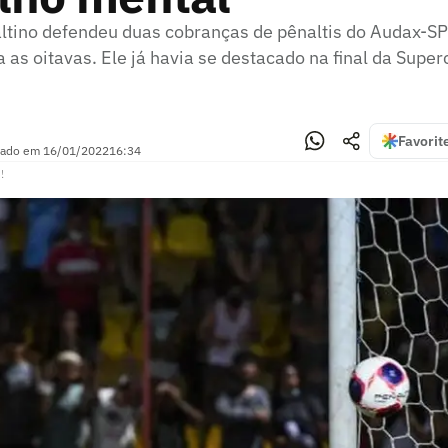
ltino defendeu duas cobranças de pênaltis do Audax-SP 
a as oitavas. Ele já havia se destacado na final da Super
Favorit
zado em
16/01/2022
16:34
!