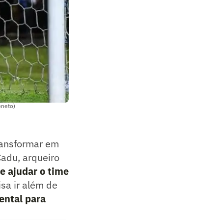
eneto)
ransformar em
Cadu, arqueiro
e ajudar o time
isa ir além de
ental para