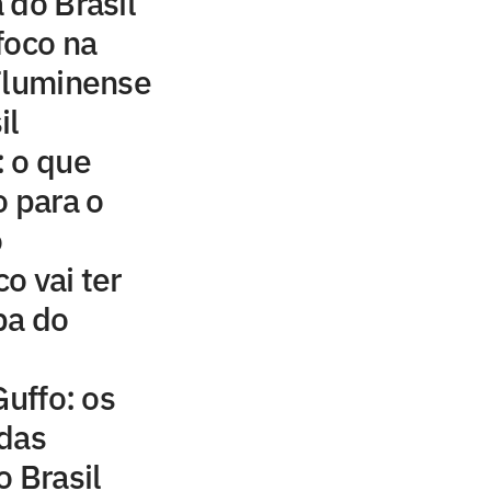
 do Brasil
foco na
 Fluminense
il
: o que
 para o
o
o vai ter
pa do
Guffo: os
 das
o Brasil