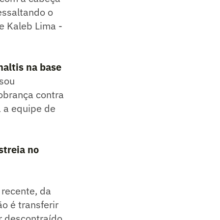
essaltando o
e Kaleb Lima -
altis na base
isou
cobrança contra
a a equipe de
streia no
 recente, da
o é transferir
r descontraído,