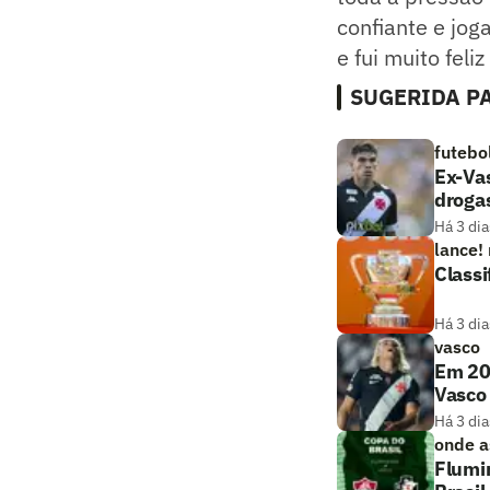
confiante e jog
e fui muito feli
SUGERIDA PA
futebo
Ex-Vas
droga
Há 3 dia
lance!
Classi
Há 3 dia
vasco
Em 20
Vasco
Há 3 dia
onde as
Flumin