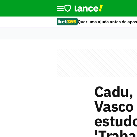
Quer uma ajuda antes de apos
Cadu, 
Vasco 
estudo
'Traba