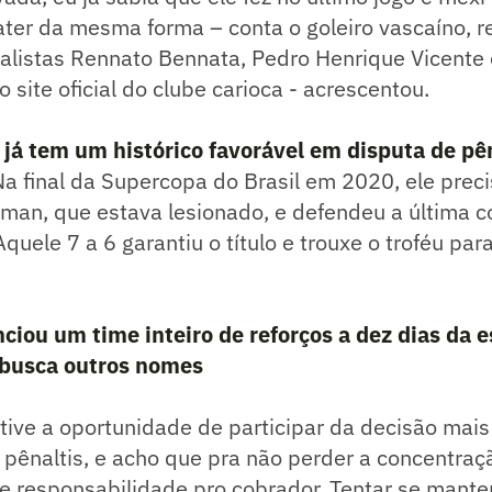
ater da mesma forma – conta o goleiro vascaíno, r
alistas Rennato Bennata, Pedro Henrique Vicente 
o site oficial do clube carioca - acrescentou.
já tem um histórico favorável em disputa de pên
Na final da Supercopa do Brasil em 2020, ele prec
elman, que estava lesionado, e defendeu a última 
Aquele 7 a 6 garantiu o título e trouxe o troféu par
ciou um time inteiro de reforços a dez dias da e
 busca outros nomes
 tive a oportunidade de participar da decisão mais
pênaltis, e acho que pra não perder a concentraçã
e responsabilidade pro cobrador. Tentar se mante