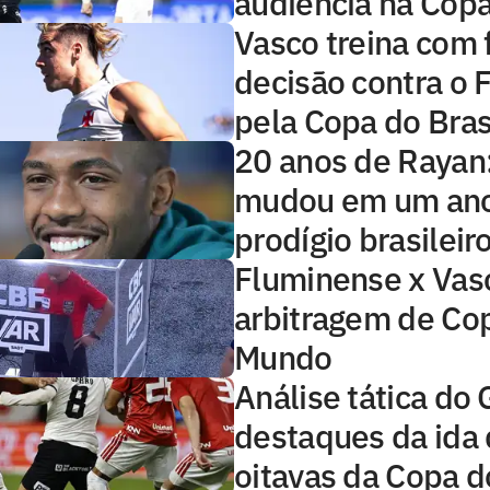
audiência na Copa
Vasco treina com 
decisão contra o
pela Copa do Bras
20 anos de Rayan
mudou em um ano
prodígio brasileir
Fluminense x Vasc
arbitragem de Co
Mundo
Análise tática do 
destaques da ida
oitavas da Copa d