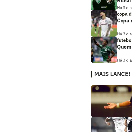
Brasil
Há 3 dia
copa d
Copa d
Há 3 dia
futebo
Quem a
Há 3 dia
MAIS LANCE!