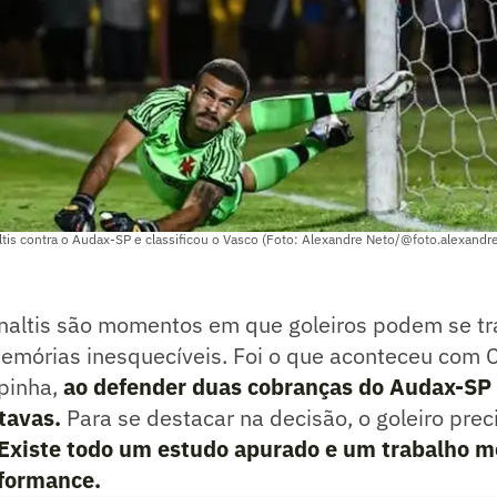
tis contra o Audax-SP e classificou o Vasco (Foto: Alexandre Neto/@foto.alexandr
naltis são momentos em que goleiros podem se t
memórias inesquecíveis. Foi o que aconteceu com 
pinha,
ao defender duas cobranças do Audax-SP 
tavas.
Para se destacar na decisão, o goleiro prec
Existe todo um estudo apurado e um trabalho m
rformance.