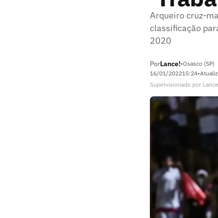
Arqueiro cruz-ma
classificação par
2020
Por
Lance!
•
Osasco (SP)
16/01/2022
15:24
•
Atuali
Supervisionado
por
Lance