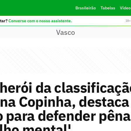
Brasileirão
Tabelas
Vídeo
tar?
Converse com o nosso assistente.
18+ 
Vasco
herói da classificaçã
na Copinha, destaca
 para defender pênal
lho mental'