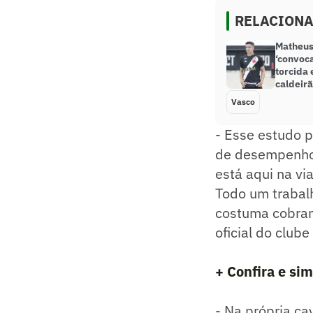
RELACION
Matheus
‘convoca
torcida
caldeirã
Vasco
- Esse estudo p
de desempenho 
está aqui na via
Todo um trabal
costuma cobrar 
oficial do clube
+ Confira e si
- Na própria ca