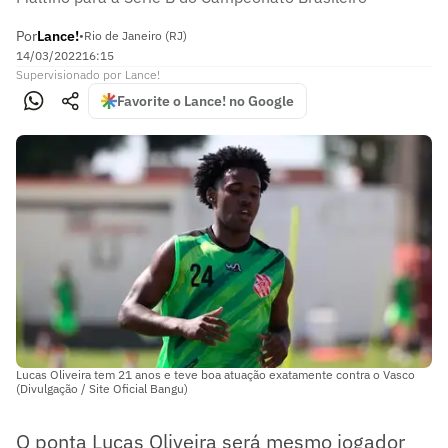
Por
Lance!
•
Rio de Janeiro (RJ)
14/03/2022
16:15
Supervisionado
por
Lance!
Favorite o Lance! no Google
Lucas Oliveira tem 21 anos e teve boa atuação exatamente contra o Vasco
(Divulgação / Site Oficial Bangu)
O ponta Lucas Oliveira será mesmo jogador