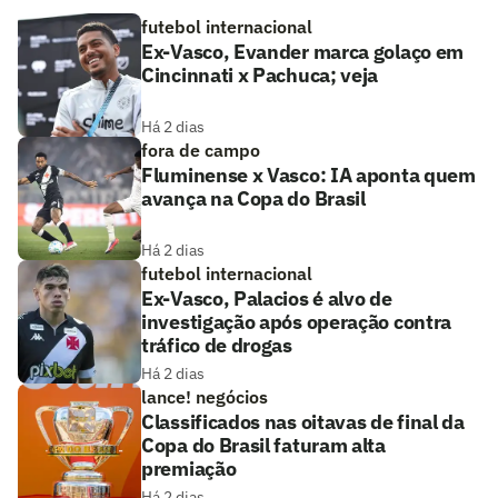
futebol internacional
Ex-Vasco, Evander marca golaço em
Cincinnati x Pachuca; veja
Há 2 dias
fora de campo
Fluminense x Vasco: IA aponta quem
avança na Copa do Brasil
Há 2 dias
futebol internacional
Ex-Vasco, Palacios é alvo de
investigação após operação contra
tráfico de drogas
Há 2 dias
lance! negócios
Classificados nas oitavas de final da
Copa do Brasil faturam alta
premiação
Há 2 dias