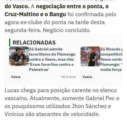
do Vasco.
A
negociação entre o ponta, o
Cruz-Maltino e o Bangu
foi confirmada pelo
agora ex-clube do ponta na tarde desta
segunda-feira. Negócio concluído.
RELACIONADAS
Zé Gabriel admite
Zé Ricardo ga
favoritismo do Flamengo
competitivida
contra o Vasco, mas cita:
Vasco contra o
‘Eram favoritos contra o
Flamengo: ‘En
Palmeiras’
muita força e 
Vasco
Há 4 anos
Vasco
Lucas chega para posição carente no elenco
vascaíno. Atualmente, somente Gabriel Pec e
os pouquíssimo utilizados Jhon Sánchez e
Vinícius são atacantes de velocidade.