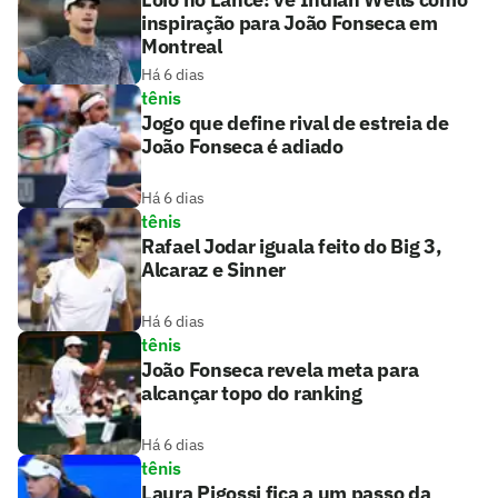
inspiração para João Fonseca em
Montreal
Há 6 dias
tênis
Jogo que define rival de estreia de
João Fonseca é adiado
Há 6 dias
tênis
Rafael Jodar iguala feito do Big 3,
Alcaraz e Sinner
Há 6 dias
tênis
João Fonseca revela meta para
alcançar topo do ranking
Há 6 dias
tênis
Laura Pigossi fica a um passo da