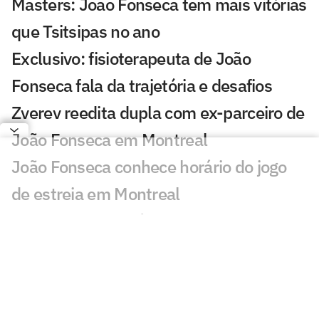
Masters: João Fonseca tem mais vitórias
que Tsitsipas no ano
Exclusivo: fisioterapeuta de João
Fonseca fala da trajetória e desafios
Zverev reedita dupla com ex-parceiro de
João Fonseca em Montreal
João Fonseca conhece horário do jogo
de estreia em Montreal
Definido o adversário de João Fonseca
na estreia em Montreal
Loio no Lance! vê Indian Wells como
inspiração para João Fonseca em