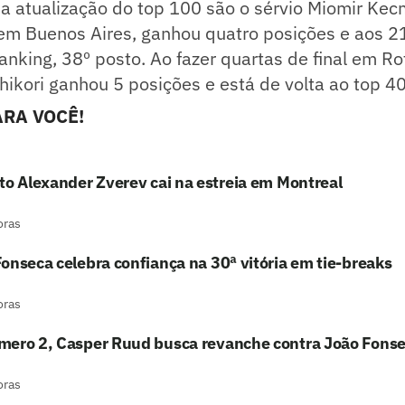
a atualização do top 100 são o sérvio Miomir Kec
l em Buenos Aires, ganhou quatro posições e aos 
anking, 38º posto. Ao fazer quartas de final em Ro
hikori ganhou 5 posições e está de volta ao top 40
RA VOCÊ!
to Alexander Zverev cai na estreia em Montreal
oras
onseca celebra confiança na 30ª vitória em tie-breaks
oras
mero 2, Casper Ruud busca revanche contra João Fons
oras