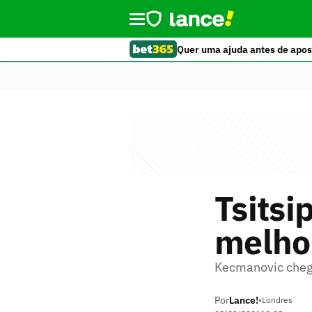
Quer uma ajuda antes de apos
Tsitsi
melhor
Kecmanovic chega
Por
Lance!
•
Londres