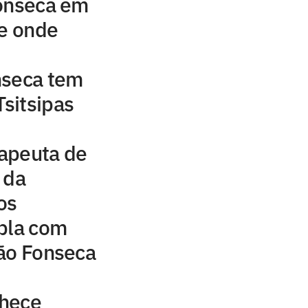
Fonseca em
 e onde
nseca tem
Tsitsipas
rapeuta de
 da
os
upla com
oão Fonseca
nhece