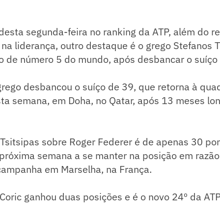
desta segunda-feira no ranking da ATP, além do r
na liderança, outro destaque é o grego Stefanos T
o de número 5 do mundo, após desbancar o suíço 
grego desbancou o suíço de 39, que retorna à qua
ta semana, em Doha, no Qatar, após 13 meses lo
Tsitsipas sobre Roger Federer é de apenas 30 po
 próxima semana a se manter na posição em razã
campanha em Marselha, na França.
Coric ganhou duas posições e é o novo 24º da ATP