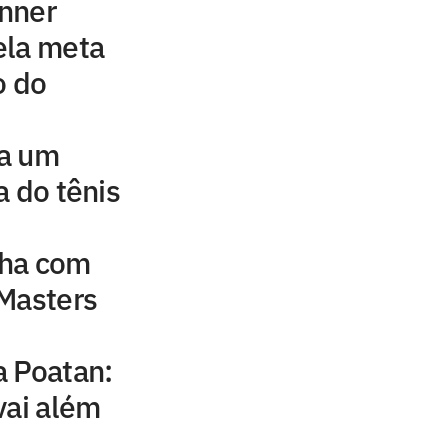
inner
ela meta
o do
 a um
a do tênis
nha com
 Masters
a Poatan:
vai além