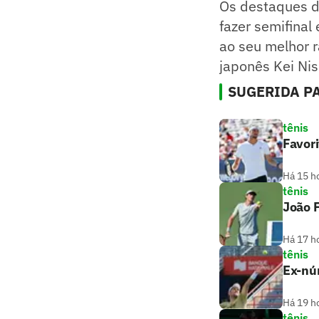
Os destaques d
fazer semifina
ao seu melhor r
japonês Kei Nis
SUGERIDA PA
tênis
Favori
Há 15 h
tênis
João F
Há 17 h
tênis
Ex-nú
Há 19 h
tênis