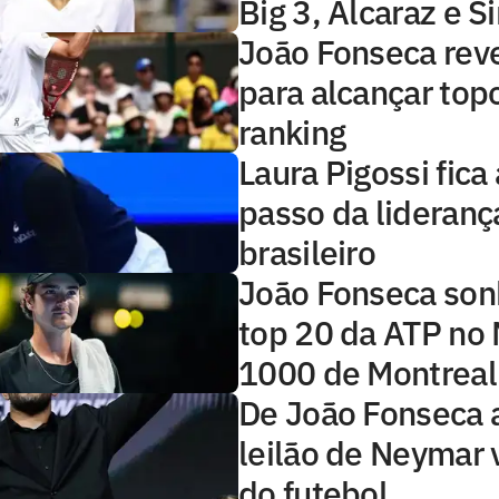
Big 3, Alcaraz e S
João Fonseca rev
para alcançar top
ranking
Laura Pigossi fica
passo da lideranç
brasileiro
João Fonseca so
top 20 da ATP no
1000 de Montreal
De João Fonseca 
leilão de Neymar 
do futebol