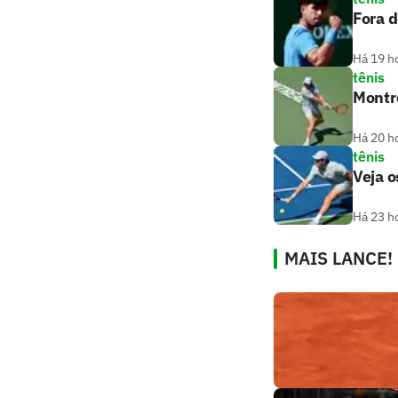
Fora d
Há 19 h
tênis
Montre
Há 20 h
tênis
Veja o
Há 23 h
MAIS LANCE!