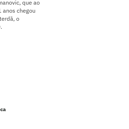
manovic, que ao
21 anos chegou
terdã, o
.
eca