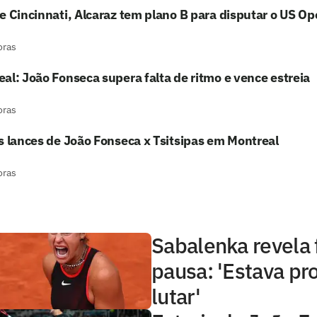
e Cincinnati, Alcaraz tem plano B para disputar o US O
oras
al: João Fonseca supera falta de ritmo e vence estreia
oras
s lances de João Fonseca x Tsitsipas em Montreal
oras
Sabalenka revela 
pausa: 'Estava pr
lutar'