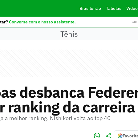
Brasileirão
Tabelas
Vídeo
tar?
Converse com o nosso assistente.
18+ 
Tênis
pas desbanca Federe
 ranking da carreira
 a melhor ranking. Nishikori volta ao top 40
Favorit