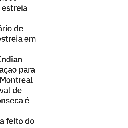
 estreia
ário de
estreia em
Indian
ação para
Montreal
val de
onseca é
a feito do