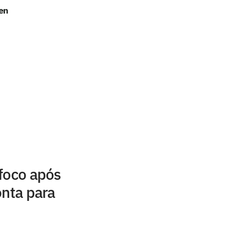
pen
foco após
onta para