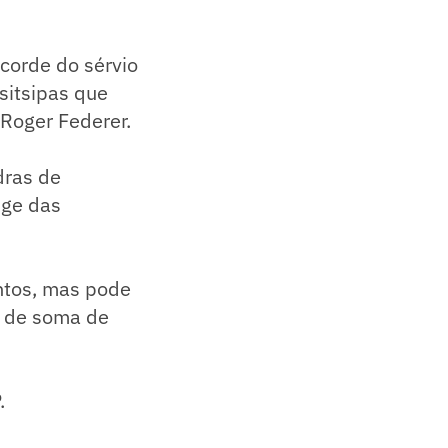
ecorde do sérvio
sitsipas que
Roger Federer.
dras de
nge das
ntos, mas pode
o de soma de
.