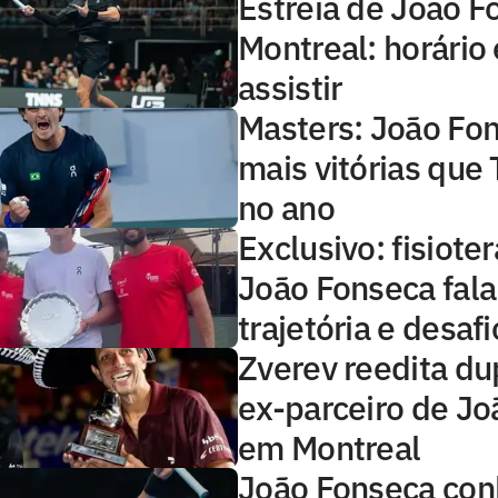
Estreia de João 
Montreal: horário
assistir
Masters: João Fo
mais vitórias que 
no ano
Exclusivo: fisiote
João Fonseca fala
trajetória e desafi
Zverev reedita d
ex-parceiro de J
em Montreal
João Fonseca co