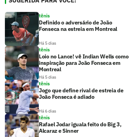
SUGERIDA PARA VOCÊ!
tênis
Definido o adversário de João
Fonseca na estreia em Montreal
Há 5 dias
tênis
Loio no Lance! vê Indian Wells como
inspiração para João Fonseca em
Montreal
Há 5 dias
tênis
Jogo que define rival de estreia de
João Fonseca é adiado
Há 6 dias
tênis
Rafael Jodar iguala feito do Big 3,
Alcaraz e Sinner