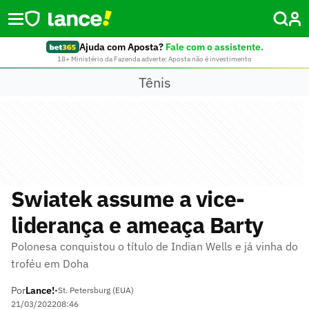
Ajuda com Aposta?
Fale com o assistente.
18+ Ministério da Fazenda adverte: Aposta não é investimento
Tênis
Swiatek assume a vice-
liderança e ameaça Barty
Polonesa conquistou o título de Indian Wells e já vinha do
troféu em Doha
Por
Lance!
•
St. Petersburg (EUA)
21/03/2022
08:46