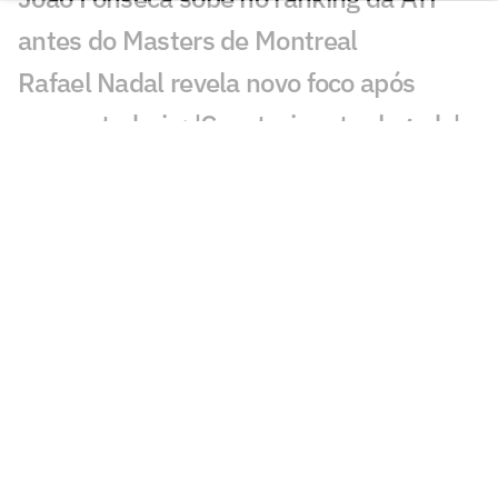
antes do Masters de Montreal
Rafael Nadal revela novo foco após
aposentadoria: 'Construir outro legado'
João Fonseca entra na briga pelo título
em Montreal, diz Meligeni
Tenistória: Próximo torneio de João
Fonseca marcou carreira de Guga
Tenista brasileiro é campeão e se
classifica para o US Open junto com
João Fonseca
João Fonseca sobe no ranking e terá