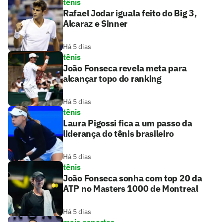
tênis
Rafael Jodar iguala feito do Big 3,
Alcaraz e Sinner
Há 5 dias
tênis
João Fonseca revela meta para
alcançar topo do ranking
Há 5 dias
tênis
Laura Pigossi fica a um passo da
liderança do tênis brasileiro
Há 5 dias
tênis
João Fonseca sonha com top 20 da
ATP no Masters 1000 de Montreal
Há 5 dias