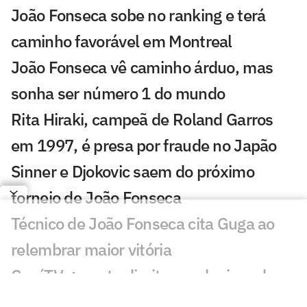
João Fonseca sobe no ranking e terá
caminho favorável em Montreal
João Fonseca vê caminho árduo, mas
sonha ser número 1 do mundo
Rita Hiraki, campeã de Roland Garros
em 1997, é presa por fraude no Japão
Sinner e Djokovic saem do próximo
torneio de João Fonseca
Técnico de João Fonseca cita Guga ao
relembrar maior vitória
CazéTV garante direitos exclusivos do
WTA Tour até 2030