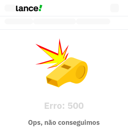
Erro:
500
Ops, não conseguimos