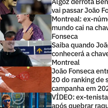
Algoz derrota Ben
vai passar João F
Montreal: ex-núm
mundo cai na cha
Fonseca
Saiba quando Joã
conhecerá a chav
Montreal
João Fonseca entr
20 do ranking de 
campanha em 20
VÍDEO: ex-tenista
após quebrar raq