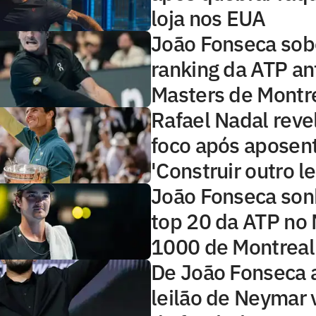
loja nos EUA
João Fonseca sob
ranking da ATP an
Masters de Montr
Rafael Nadal reve
foco após aposent
'Construir outro l
João Fonseca so
top 20 da ATP no
1000 de Montreal
De João Fonseca 
leilão de Neymar 