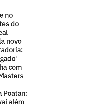
e no
tes do
eal
la novo
adoria:
egado'
nha com
 Masters
a Poatan:
vai além