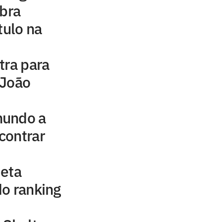
ebra
tulo na
tra para
 João
mundo a
contrar
jeta
o ranking