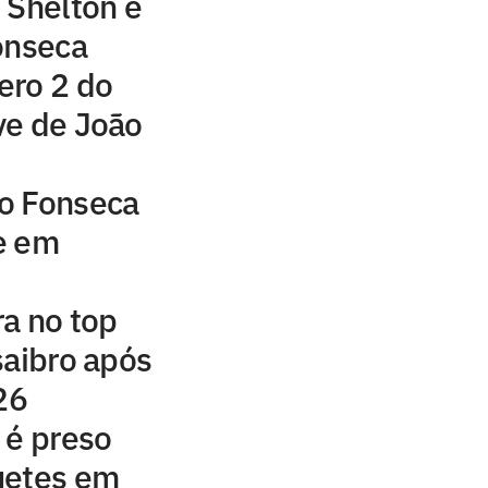
 Shelton e
onseca
ero 2 do
ve de João
o Fonseca
e em
a no top
saibro após
26
 é preso
uetes em