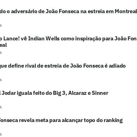
do o adversário de João Fonseca na estreia em Montreal
s
o Lance! vê Indian Wells como inspiração para João Fo
eal
s
ue define rival de estreia de João Fonseca é adiado
s
 Jodar iguala feito do Big 3, Alcaraz e Sinner
s
onseca revela meta para alcançar topo do ranking
s