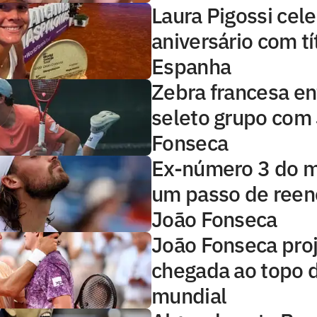
Laura Pigossi cel
aniversário com tí
Espanha
Zebra francesa en
seleto grupo com
Fonseca
Ex-número 3 do 
um passo de reen
João Fonseca
João Fonseca pro
chegada ao topo d
mundial