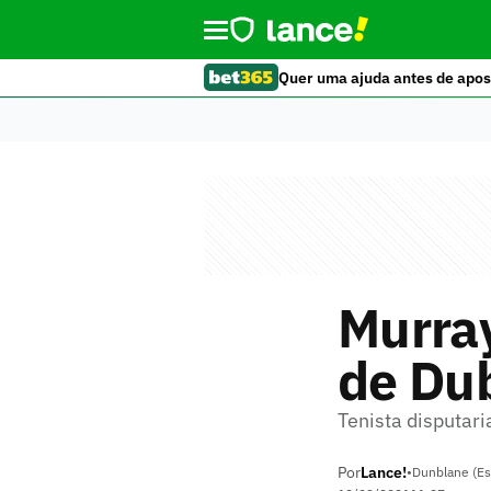
Quer uma ajuda antes de apos
Murray
de Du
Tenista disputar
Por
Lance!
•
Dunblane (Es