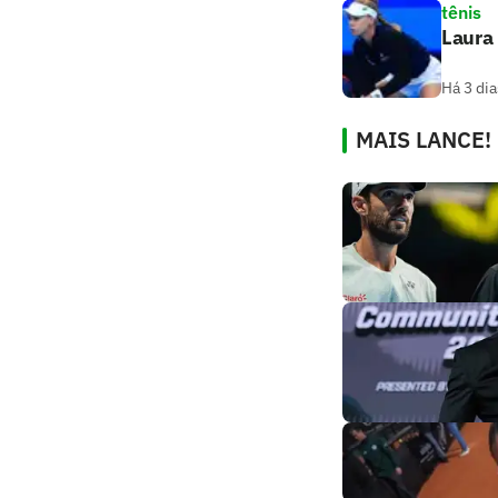
tênis
Laura 
Há 3 dia
MAIS LANCE!