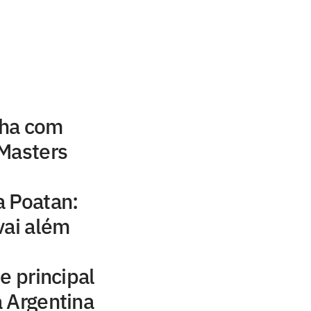
nha com
 Masters
a Poatan:
vai além
e principal
a Argentina