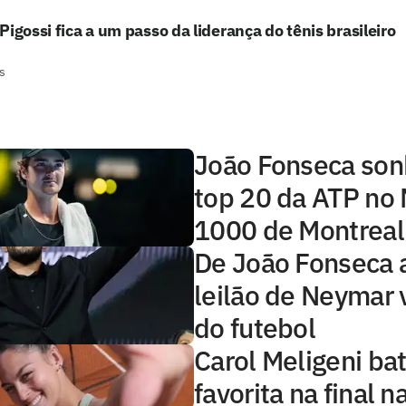
Pigossi fica a um passo da liderança do tênis brasileiro
s
João Fonseca so
top 20 da ATP no
1000 de Montreal
De João Fonseca 
leilão de Neymar 
do futebol
Carol Meligeni bat
favorita na final n