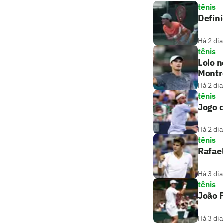
tênis
Defini
Há 2 dia
tênis
Loio n
Montr
Há 2 dia
tênis
Jogo q
Há 2 dia
tênis
Rafael
Há 3 dia
tênis
João F
Há 3 dia